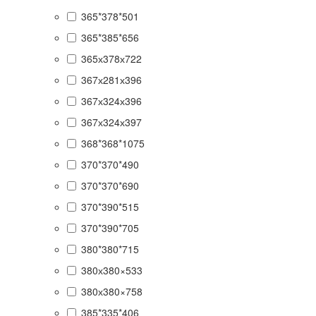
365*378*501
365*385*656
365х378х722
367х281х396
367х324х396
367х324х397
368*368*1075
370*370*490
370*370*690
370*390*515
370*390*705
380*380*715
380х380×533
380х380×758
385*335*406