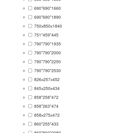
690*690*1660
690*690*1890
750х850х1840
751*459*445
790*790*1935
790*790*2000
790*790*2250
790*790*2530
826х257х452
845х250х434
858*258*472
858*263*474
858х275х472
860*255*433
860*860*2080