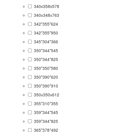
340x358x578
340х348х763
342*355*624
342*355*950
345*304*366
350*344*545
350*344*825
350*350*580
350*390*620
350*390*910
350х350х612
355*310*355
359*344*545
359*344*825
365*378*492