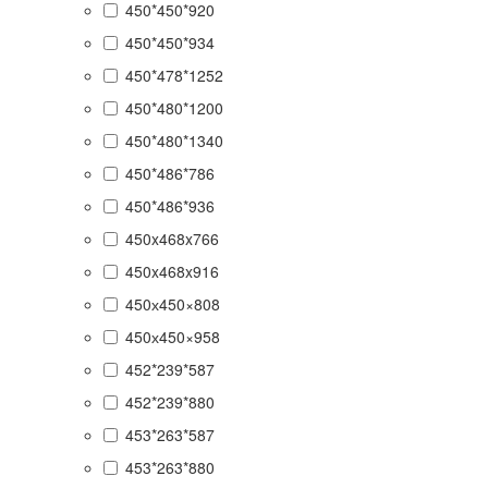
450*450*920
450*450*934
450*478*1252
450*480*1200
450*480*1340
450*486*786
450*486*936
450x468x766
450x468x916
450х450×808
450х450×958
452*239*587
452*239*880
453*263*587
453*263*880