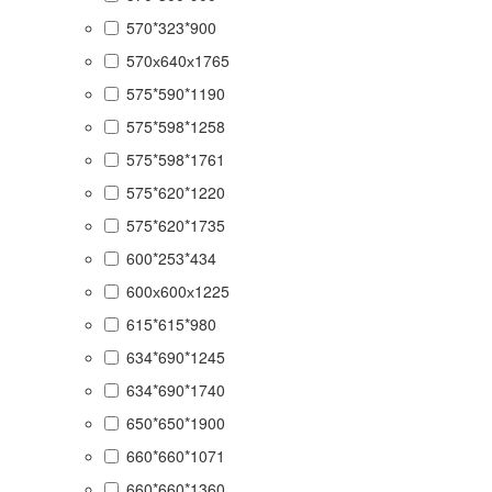
570*323*900
570х640х1765
575*590*1190
575*598*1258
575*598*1761
575*620*1220
575*620*1735
600*253*434
600х600х1225
615*615*980
634*690*1245
634*690*1740
650*650*1900
660*660*1071
660*660*1360