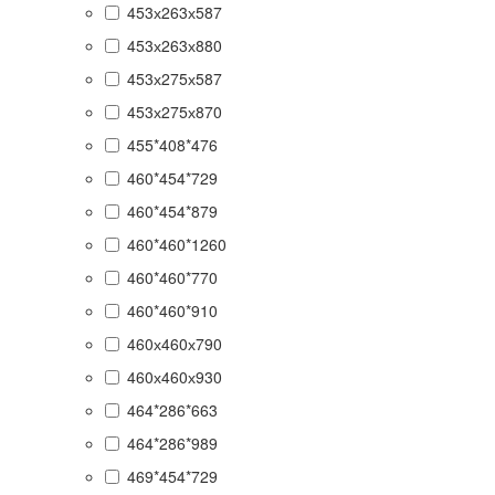
453х263х587
453х263х880
453х275х587
453х275х870
455*408*476
460*454*729
460*454*879
460*460*1260
460*460*770
460*460*910
460х460х790
460х460х930
464*286*663
464*286*989
469*454*729