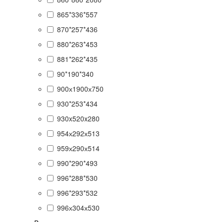
865*336*557
870*257*436
880*263*453
881*262*435
90*190*340
900х1900х750
930*253*434
930x520x280
954х292х513
959х290х514
990*290*493
996*288*530
996*293*532
996х304х530