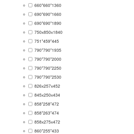
660*660*1360
690*690*1660
690*690*1890
750х850х1840
751*459*445
790*790*1935
790*790*2000
790*790*2250
790*790*2530
826х257х452
845х250х434
858*258*472
858*263*474
858х275х472
860*255*433