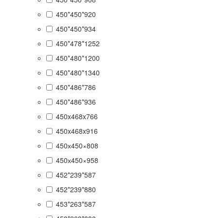
450*450*920
450*450*934
450*478*1252
450*480*1200
450*480*1340
450*486*786
450*486*936
450x468x766
450x468x916
450х450×808
450х450×958
452*239*587
452*239*880
453*263*587