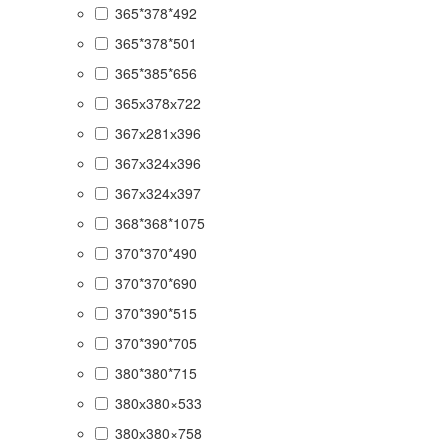
365*378*492
365*378*501
365*385*656
365х378х722
367х281х396
367х324х396
367х324х397
368*368*1075
370*370*490
370*370*690
370*390*515
370*390*705
380*380*715
380х380×533
380х380×758