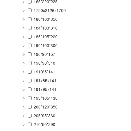
165*220*225
1750х2126х1700
180*100*350
184*103*310
185*105*220
190*100*300
190*90*157
190*90*340
191*85*141
191х85х141
191х95х141
193*105*438
200*120*350
205*95*360
210*50*290