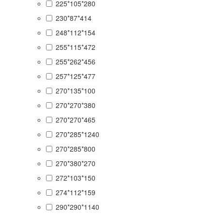
225*105*280
230*87*414
248*112*154
255*115*472
255*262*456
257*125*477
270*135*100
270*270*380
270*270*465
270*285*1240
270*285*800
270*380*270
272*103*150
274*112*159
290*290*1140