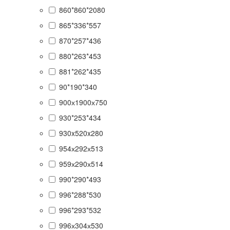
860*860*2080
865*336*557
870*257*436
880*263*453
881*262*435
90*190*340
900х1900х750
930*253*434
930x520x280
954х292х513
959х290х514
990*290*493
996*288*530
996*293*532
996х304х530