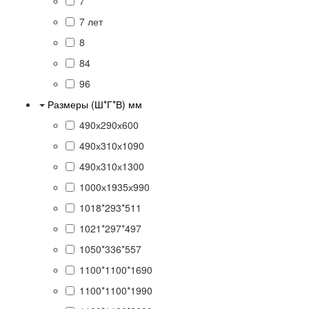
7
7 лет
8
84
96
Размеры (Ш*Г*В) мм
490х290х600
490х310х1090
490х310х1300
1000х1935х990
1018*293*511
1021*297*497
1050*336*557
1100*1100*1690
1100*1100*1990