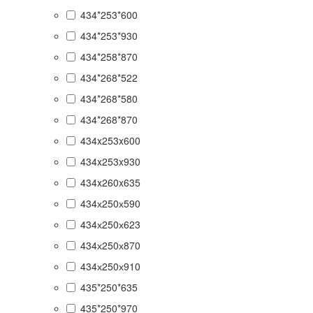
434*253*600
434*253*930
434*258*870
434*268*522
434*268*580
434*268*870
434x253x600
434x253x930
434x260x635
434х250х590
434х250х623
434х250х870
434х250х910
435*250*635
435*250*970