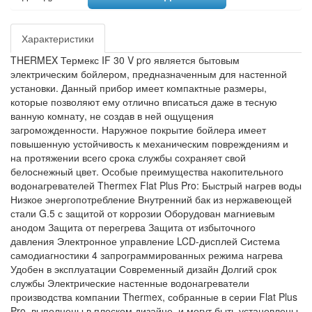
Характеристики
THERMEX Термекс IF 30 V pro является бытовым
электрическим бойлером, предназначенным для настенной
установки. Данный прибор имеет компактные размеры,
которые позволяют ему отлично вписаться даже в тесную
ванную комнату, не создав в ней ощущения
загроможденности. Наружное покрытие бойлера имеет
повышенную устойчивость к механическим повреждениям и
на протяжении всего срока службы сохраняет свой
белоснежный цвет. Особые преимущества накопительного
водонагревателей Thermex Flat Plus Pro: Быстрый нагрев воды
Низкое энергопотребление Внутренний бак из нержавеющей
стали G.5 с защитой от коррозии Оборудован магниевым
анодом Защита от перегрева Защита от избыточного
давления Электронное управление LCD-дисплей Система
самодиагностики 4 запрограммированных режима нагрева
Удобен в эксплуатации Современный дизайн Долгий срок
службы Электрические настенные водонагреватели
производства компании Thermex, собранные в серии Flat Plus
Pro, выполнены в плоском дизайне, и могут быть установлены