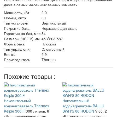
даже в самых маленьких ванных комнатах.
Мощность, кВт
2.0
Объем, литр.
30
Тип установки
Вертикальный
Покрытие бака
Нержавеющая сталь
Гарантия на бак, мес.
84
Размеры (Ш*Г*В) мм
453*263*587
Форма бака
Плоский
Тип управления
Электронный
Вес кг.
9.9
Производитель
Thermex
Похожие товары :
Накопительный
Накопительный
водонагреватель Thermex
водонагреватель BALLU
Kelpie 300 F
300 литров, 6
BWH/S 80 RODON
V 80, 2
кВт, нержавеющая сталь,
кВт, нержавеющая сталь,