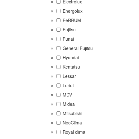
Electrolux
Energolux
FeRRUM
Fujitsu
Funai
General Fujitsu
Hyundai
Kentatsu
Lessar
Loriot
MDV
Midea
Mitsubishi
NeoClima
Royal clima