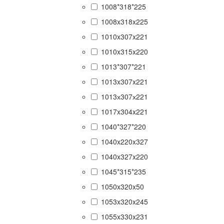
1008*318*225
1008x318x225
1010x307x221
1010x315x220
1013*307*221
1013x307x221
1013х307х221
1017x304x221
1040*327*220
1040x220x327
1040x327x220
1045*315*235
1050x320x50
1053x320x245
1055x330x231