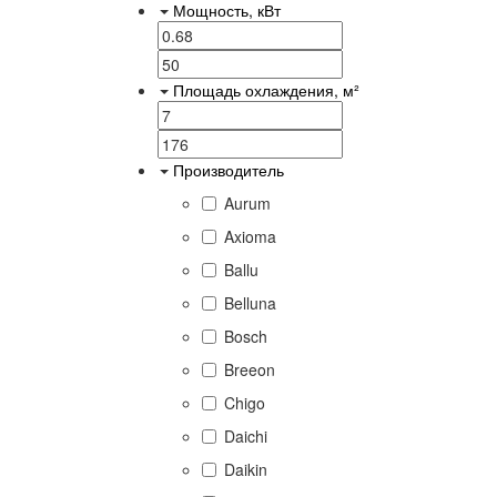
Мощность, кВт
Площадь охлаждения, м²
Производитель
Aurum
Axioma
Ballu
Belluna
Bosch
Breeon
Chigo
Daichi
Daikin