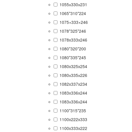
1055х330х231
1065*310*224
1075×333×246
1078*325*246
1078x333x246
1080*320*200
1080*335*245
1080x325x254
1080х335х226
1082x337x234
1083x336x244
1083х336х244
1100*315*235
1100x222x333
1100x333x222