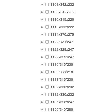
1106x342x232
1106×342×232
1110x315x220
1110x333x222
1114x370x275
1122*329*247
1122x329x247
1122х329х247
1130*315*230
1130*368*218
1131*315*230
1132x330x232
1132х330х232
1135x328x247
1150*340*280