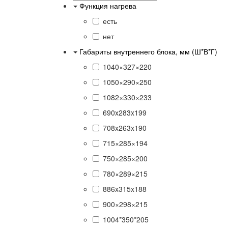
Функция нагрева
есть
нет
Габариты внутреннего блока, мм (Ш*В*Г)
1040×327×220
1050×290×250
1082×330×233
690x283x199
708x263x190
715×285×194
750×285×200
780×289×215
886x315x188
900×298×215
1004*350*205