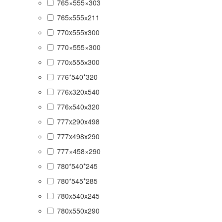
765×555×303
765х555х211
770x555x300
770×555×300
770х555х300
776*540*320
776x320x540
776х540х320
777x290x498
777x498x290
777×458×290
780*540*245
780*545*285
780x540x245
780x550x290