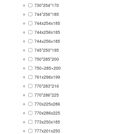
730*254*170
744*256*185
744x254x185
744x256x185
744х256х185
745*250*195
750*285*200
750×285×200
761x296x199
770*283*216
770*286*225
770x225x286
770x286x225
773x250x185
777x201x250