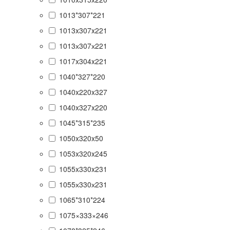
1013*307*221
1013x307x221
1013х307х221
1017x304x221
1040*327*220
1040x220x327
1040x327x220
1045*315*235
1050x320x50
1053x320x245
1055x330x231
1055х330х231
1065*310*224
1075×333×246