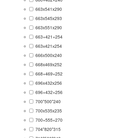
663x541x290
663x545x293
663x551x290
663×421×254
663х421х254
666x500x240
668x469x252
668×469×252
696x432x256
696×432×256
700*500*240
700x535x235
700×555×270
704*820*315