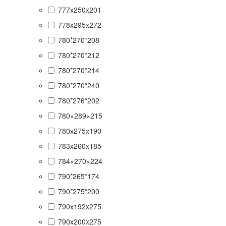
777x250x201
778x295x272
780*270*208
780*270*212
780*270*214
780*270*240
780*276*202
780×289×215
780х275х190
783x260x185
784×270×224
790*265*174
790*275*200
790x192x275
790x200x275