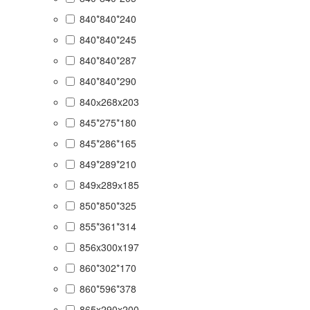
840*840*240
840*840*245
840*840*287
840*840*290
840х268x203
845*275*180
845*286*165
849*289*210
849х289х185
850*850*325
855*361*314
856x300x197
860*302*170
860*596*378
865x290x200