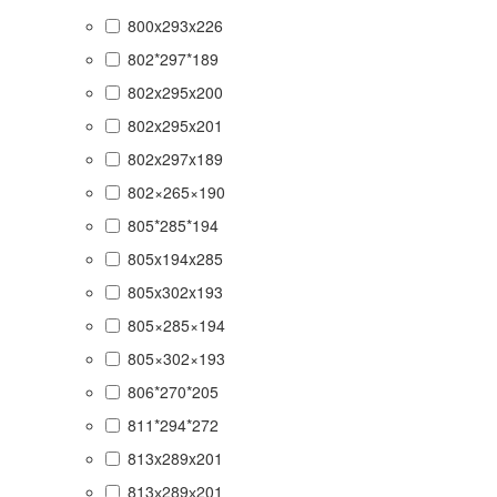
800x293x226
802*297*189
802x295x200
802x295x201
802x297x189
802×265×190
805*285*194
805x194x285
805x302x193
805×285×194
805×302×193
806*270*205
811*294*272
813x289x201
813х289х201