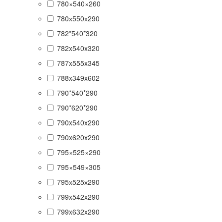
780×540×260
780х550х290
782*540*320
782x540x320
787x555x345
788x349x602
790*540*290
790*620*290
790x540x290
790x620x290
795×525×290
795×549×305
795х525х290
799x542x290
799x632x290