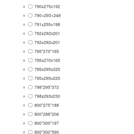
790x275x192
790×293×249
791х255х198
792x292x201
792х292х201
795*270*165
795x270x165
795x295x225
795х295х225
798*295*372
798x293x230
800*275*188
800*288*206
800*300*197
800*300*590