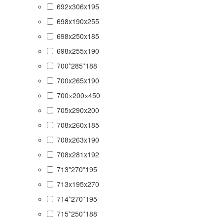
692x306x195
698x190x255
698x250x185
698x255x190
700*285*188
700x265x190
700×200×450
705x290x200
708x260x185
708x263x190
708x281x192
713*270*195
713x195x270
714*270*195
715*250*188