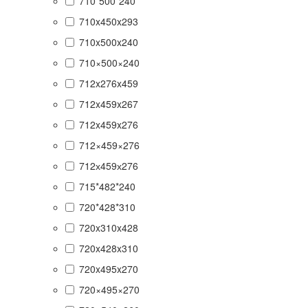
710*500*240
710x450x293
710x500x240
710×500×240
712x276x459
712x459x267
712x459x276
712×459×276
712х459х276
715*482*240
720*428*310
720x310x428
720x428x310
720x495x270
720×495×270