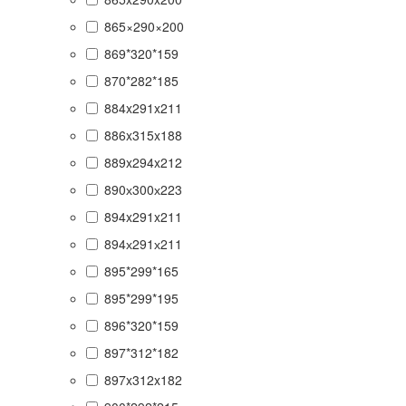
865×290×200
869*320*159
870*282*185
884x291x211
886x315x188
889x294x212
890х300х223
894x291x211
894х291х211
895*299*165
895*299*195
896*320*159
897*312*182
897x312x182