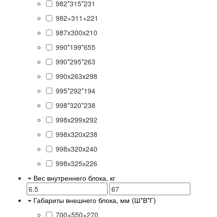
982*315*231
982×311×221
987x300x210
990*199*655
990*295*263
990x263x298
995*292*194
998*320*238
998x299x292
998x320x238
998х320x240
998х325х226
Вес внутреннего блока, кг
Габариты внешнего блока, мм (Ш*В*Г)
700×550×270