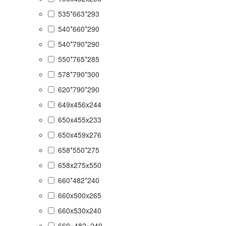
535*663*293
540*660*290
540*790*290
550*765*285
578*790*300
620*790*290
649x456x244
650x455x233
650x459x276
658*550*275
658x275x550
660*482*240
660x500x265
660x530x240
660×482×240