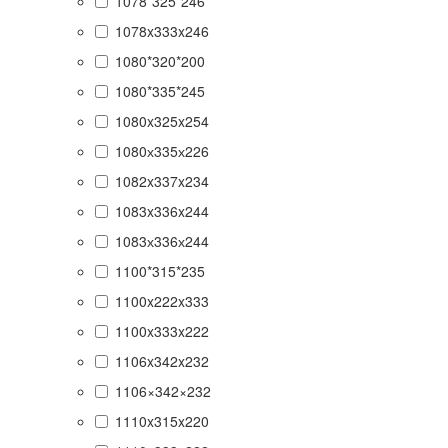
1078*325*246
1078x333x246
1080*320*200
1080*335*245
1080x325x254
1080х335х226
1082x337x234
1083x336x244
1083х336х244
1100*315*235
1100x222x333
1100x333x222
1106x342x232
1106×342×232
1110x315x220