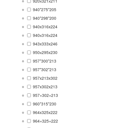
920х321х211
940*275*205
940*298*200
940x316x224
940х316х224
943x333x246
950х295x230
957*300*213
957*302*213
957x213x302
957x302x213
957×302×213
960*315*230
964x325x222
964×325×222