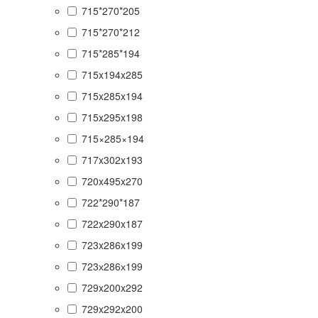
715*270*205
715*270*212
715*285*194
715x194x285
715x285x194
715x295x198
715×285×194
717x302x193
720x495x270
722*290*187
722x290x187
723x286x199
723х286х199
729x200x292
729x292x200