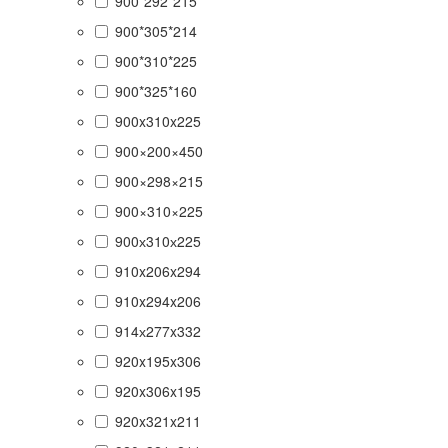
900*292*215
900*305*214
900*310*225
900*325*160
900x310x225
900×200×450
900×298×215
900×310×225
900х310х225
910x206x294
910x294x206
914х277x332
920x195x306
920x306x195
920x321x211