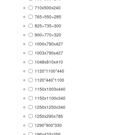
710x500x240
765×550×285
825×735×300
900×770×320
1000х790х427
1003x790x427
1048x810x410
1120*1100*440
1120*440*1100
1150x1003x440
1150x1100x340
1250x1250x340
1250x290x785
1290*900*330
196x432x256