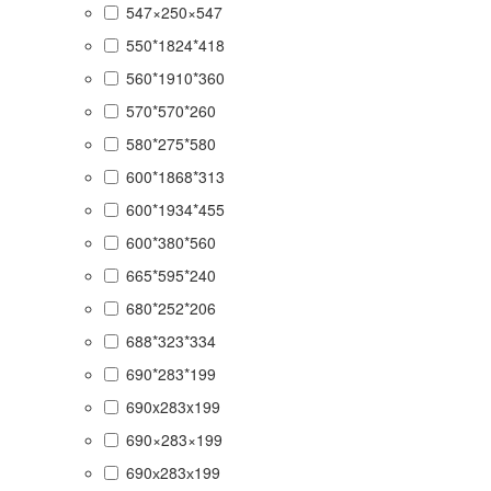
547×250×547
550*1824*418
560*1910*360
570*570*260
580*275*580
600*1868*313
600*1934*455
600*380*560
665*595*240
680*252*206
688*323*334
690*283*199
690x283x199
690×283×199
690х283х199