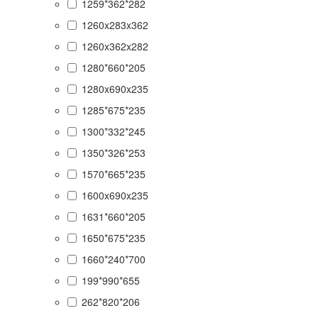
1259*362*282
1260x283x362
1260x362x282
1280*660*205
1280x690x235
1285*675*235
1300*332*245
1350*326*253
1570*665*235
1600x690x235
1631*660*205
1650*675*235
1660*240*700
199*990*655
262*820*206