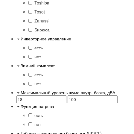
Toshiba
Tosot
Zanussi
Бирюса
Инверторное управление
есть
нет
Зимний комплект
есть
нет
Максимальный уровень шума внутр. блока, дБА
Функция нагрева
есть
нет
Габариты внутреннего блока, мм (Ш*В*Г)