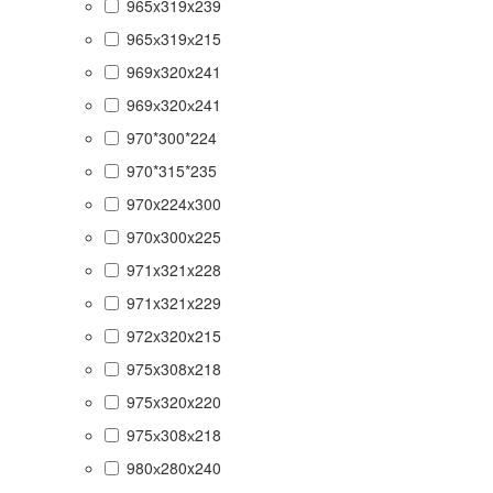
965x319x239
965х319х215
969x320x241
969х320х241
970*300*224
970*315*235
970x224x300
970x300x225
971x321x228
971x321x229
972x320x215
975x308x218
975x320x220
975х308х218
980х280x240