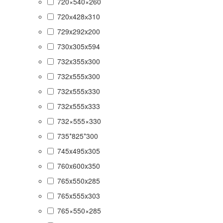
720×540×260
720х428х310
729x292x200
730x305x594
732x355x300
732x555x300
732x555x330
732x555x333
732×555×330
735*825*300
745x495x305
760x600x350
765x550x285
765x555x303
765×550×285