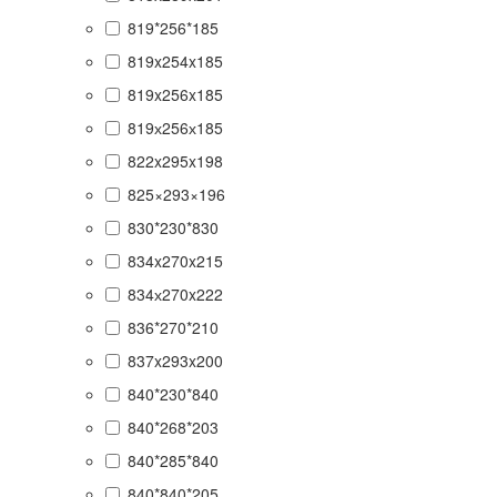
819*256*185
819x254x185
819x256x185
819х256х185
822x295x198
825×293×196
830*230*830
834x270x215
834х270x222
836*270*210
837x293x200
840*230*840
840*268*203
840*285*840
840*840*205