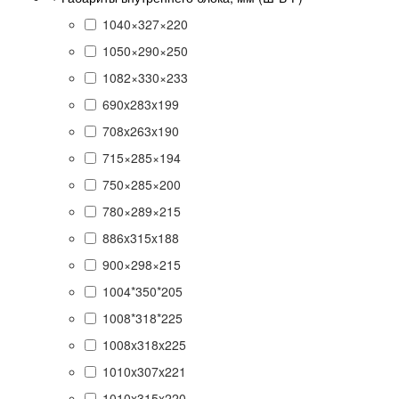
1040×327×220
1050×290×250
1082×330×233
690x283x199
708x263x190
715×285×194
750×285×200
780×289×215
886x315x188
900×298×215
1004*350*205
1008*318*225
1008x318x225
1010x307x221
1010x315x220