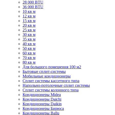
28 000 BTU
36 000 BTU
10 кв м
12 кв м
15 кв м
20 кв м
25 кв м
30 кв м
35 кв м
40 кв м
50 кв м
60 кв м
70 кв м
80 кв м
Для большого помещения 100 м2
Бытовые сплит-системы
Мобильные кондиционеры
Сплит системы кассетного типа
Напольно-потолочные сплит системы
Сплит системы колонного типа
Кондиционеры Midea
Кондиционеры Daichi
Кондиционеры Daikin
Кондиционеры Бирюса
Кондиционеры Ballu