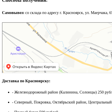
Способы получения:
Самовывоз:
cо склада по адресу г. Красноярск, ул. Маерчака, 65,
Доставка по Красноярску:
- Железнодорожный район (Калинина, Солонцы) 250 рубл
- Северный, Покровка, Октябрьский район, Центральный