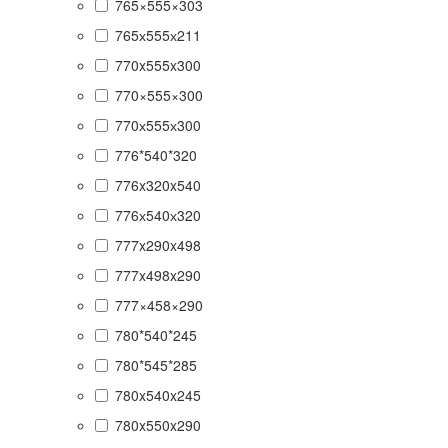
765×555×303
765х555х211
770x555x300
770×555×300
770х555х300
776*540*320
776x320x540
776х540х320
777x290x498
777x498x290
777×458×290
780*540*245
780*545*285
780x540x245
780x550x290