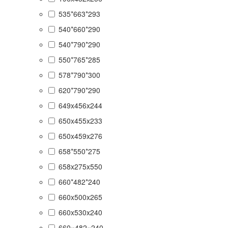
535*663*293
540*660*290
540*790*290
550*765*285
578*790*300
620*790*290
649x456x244
650x455x233
650x459x276
658*550*275
658x275x550
660*482*240
660x500x265
660x530x240
660×482×240