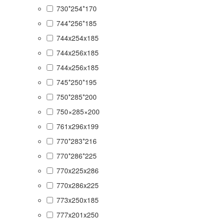
730*254*170
744*256*185
744x254x185
744x256x185
744х256х185
745*250*195
750*285*200
750×285×200
761x296x199
770*283*216
770*286*225
770x225x286
770x286x225
773x250x185
777x201x250