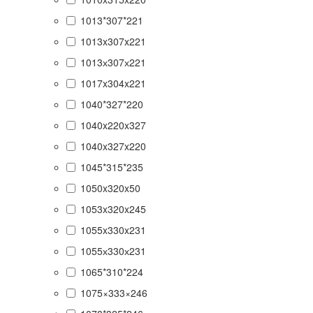
1013*307*221
1013x307x221
1013х307х221
1017x304x221
1040*327*220
1040x220x327
1040x327x220
1045*315*235
1050x320x50
1053x320x245
1055x330x231
1055х330х231
1065*310*224
1075×333×246