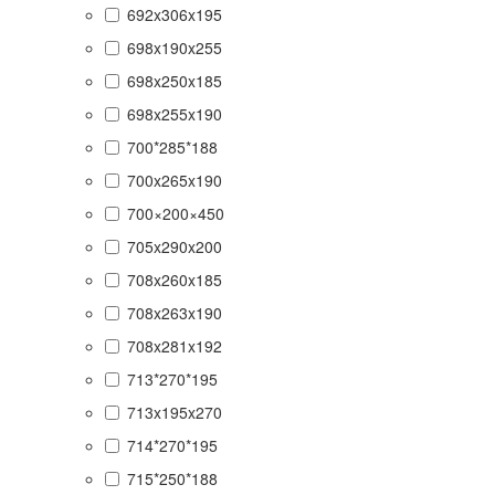
692x306x195
698x190x255
698x250x185
698x255x190
700*285*188
700x265x190
700×200×450
705x290x200
708x260x185
708x263x190
708x281x192
713*270*195
713x195x270
714*270*195
715*250*188