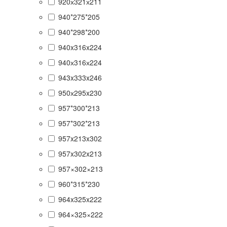
920х321х211
940*275*205
940*298*200
940x316x224
940х316х224
943x333x246
950х295x230
957*300*213
957*302*213
957x213x302
957x302x213
957×302×213
960*315*230
964x325x222
964×325×222