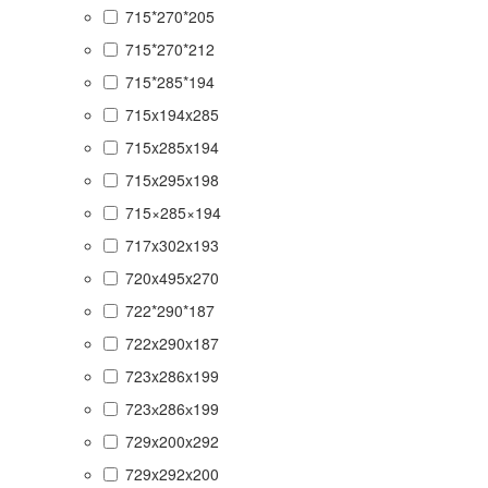
715*270*205
715*270*212
715*285*194
715x194x285
715x285x194
715x295x198
715×285×194
717x302x193
720x495x270
722*290*187
722x290x187
723x286x199
723х286х199
729x200x292
729x292x200