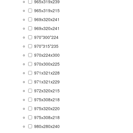
965x319x239
965х319х215
969x320x241
969х320х241
970*300*224
970*315*235
970x224x300
970x300x225
971x321x228
971x321x229
972x320x215
975x308x218
975x320x220
975х308х218
980х280x240