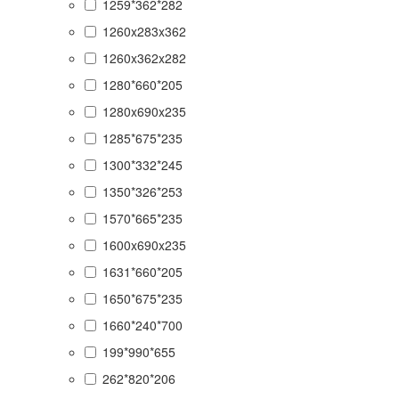
1259*362*282
1260x283x362
1260x362x282
1280*660*205
1280x690x235
1285*675*235
1300*332*245
1350*326*253
1570*665*235
1600x690x235
1631*660*205
1650*675*235
1660*240*700
199*990*655
262*820*206