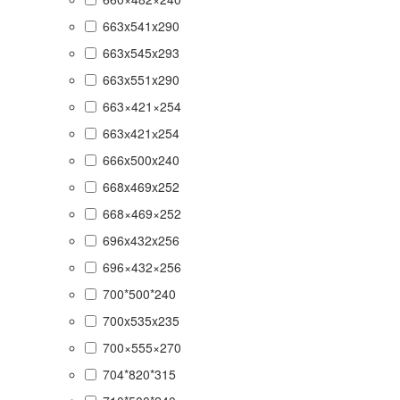
663x541x290
663x545x293
663x551x290
663×421×254
663х421х254
666x500x240
668x469x252
668×469×252
696x432x256
696×432×256
700*500*240
700x535x235
700×555×270
704*820*315