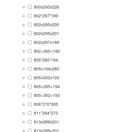
800x293x226
802*297*189
802x295x200
802x295x201
802x297x189
802×265×190
805*285*194
805x194x285
805x302x193
805×285×194
805×302×193
806*270*205
811*294*272
813x289x201
813х289х201