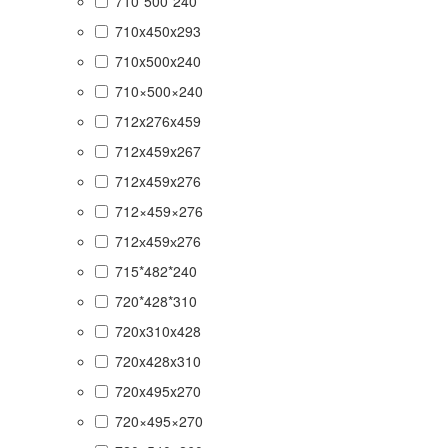
710*500*240
710x450x293
710x500x240
710×500×240
712x276x459
712x459x267
712x459x276
712×459×276
712х459х276
715*482*240
720*428*310
720x310x428
720x428x310
720x495x270
720×495×270