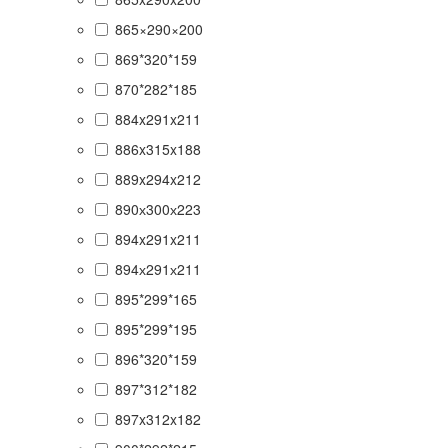
865×290×200
869*320*159
870*282*185
884x291x211
886x315x188
889x294x212
890х300х223
894x291x211
894х291х211
895*299*165
895*299*195
896*320*159
897*312*182
897x312x182