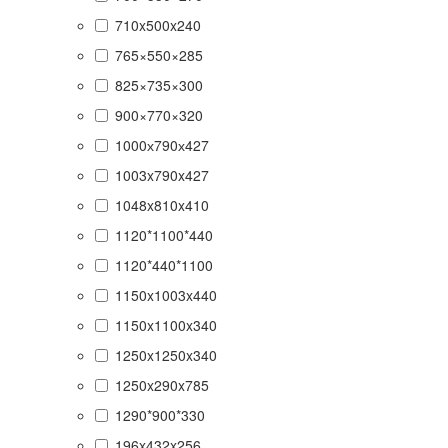
710x500x240
765×550×285
825×735×300
900×770×320
1000х790х427
1003x790x427
1048x810x410
1120*1100*440
1120*440*1100
1150x1003x440
1150x1100x340
1250x1250x340
1250x290x785
1290*900*330
196x432x256