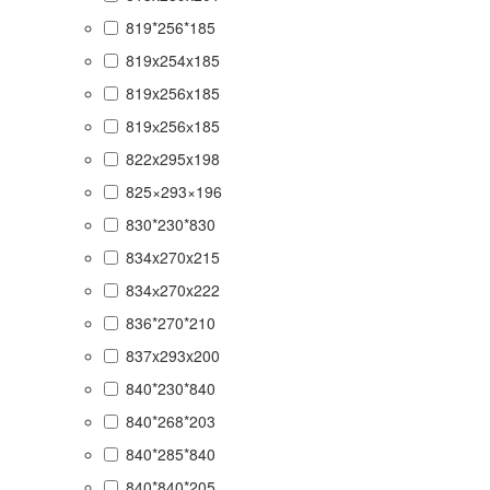
819*256*185
819x254x185
819x256x185
819х256х185
822x295x198
825×293×196
830*230*830
834x270x215
834х270x222
836*270*210
837x293x200
840*230*840
840*268*203
840*285*840
840*840*205