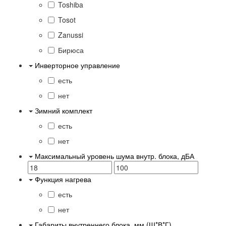
Toshiba
Tosot
Zanussi
Бирюса
Инверторное управление
есть
нет
Зимний комплект
есть
нет
Максимальный уровень шума внутр. блока, дБА
Функция нагрева
есть
нет
Габариты внутреннего блока, мм (Ш*В*Г)