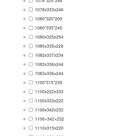
1078*325*246
1078x333x246
1080*320*200
1080*335*245
1080x325x254
1080х335х226
1082x337x234
1083x336x244
1083х336х244
1100*315*235
1100x222x333
1100x333x222
1106x342x232
1106×342×232
1110x315x220