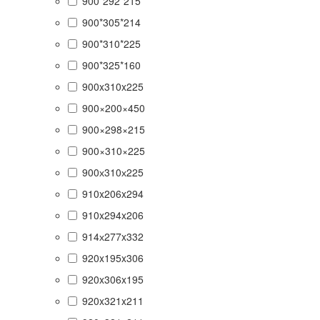
900*292*215
900*305*214
900*310*225
900*325*160
900x310x225
900×200×450
900×298×215
900×310×225
900х310х225
910x206x294
910x294x206
914х277x332
920x195x306
920x306x195
920x321x211