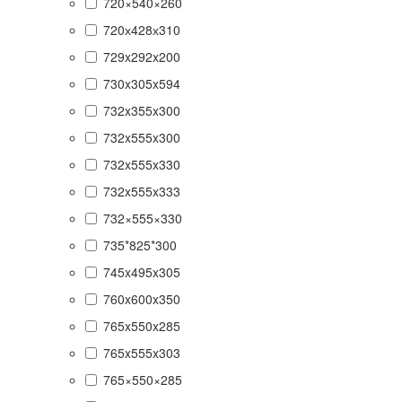
720×540×260
720х428х310
729x292x200
730x305x594
732x355x300
732x555x300
732x555x330
732x555x333
732×555×330
735*825*300
745x495x305
760x600x350
765x550x285
765x555x303
765×550×285