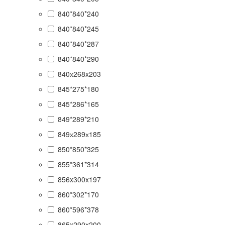
840*840*240
840*840*245
840*840*287
840*840*290
840х268x203
845*275*180
845*286*165
849*289*210
849х289х185
850*850*325
855*361*314
856x300x197
860*302*170
860*596*378
865x290x200