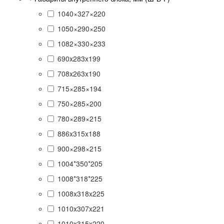
1040×327×220
1050×290×250
1082×330×233
690x283x199
708x263x190
715×285×194
750×285×200
780×289×215
886x315x188
900×298×215
1004*350*205
1008*318*225
1008x318x225
1010x307x221
1010x315x220