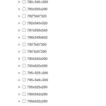
780×540×260
780х550х290
782*540*320
782x540x320
787x555x345
788x349x602
790*540*290
790*620*290
790x540x290
790x620x290
795×525×290
795×549×305
795х525х290
799x542x290
799x632x290