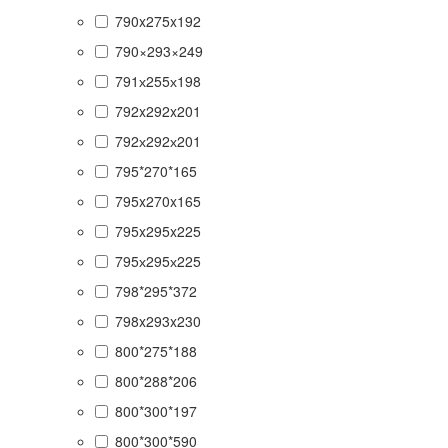
790x275x192
790×293×249
791х255х198
792x292x201
792х292х201
795*270*165
795x270x165
795x295x225
795х295х225
798*295*372
798x293x230
800*275*188
800*288*206
800*300*197
800*300*590