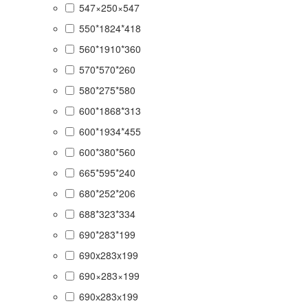
547×250×547
550*1824*418
560*1910*360
570*570*260
580*275*580
600*1868*313
600*1934*455
600*380*560
665*595*240
680*252*206
688*323*334
690*283*199
690x283x199
690×283×199
690х283х199