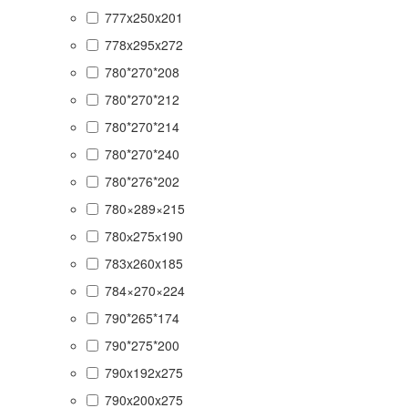
777x250x201
778x295x272
780*270*208
780*270*212
780*270*214
780*270*240
780*276*202
780×289×215
780х275х190
783x260x185
784×270×224
790*265*174
790*275*200
790x192x275
790x200x275