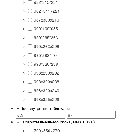
982*315*231
982×311×221
987x300x210
990*199*655
990*295*263
990x263x298
995*292*194
998*320*238
998x299x292
998x320x238
998х320x240
998х325х226
Вес внутреннего блока, кг
Габариты внешнего блока, мм (Ш*В*Г)
700×550×270