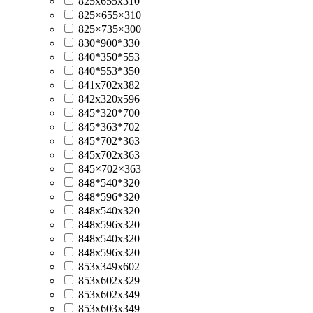
825x655x310
825×655×310
825×735×300
830*900*330
840*350*553
840*553*350
841x702x382
842x320x596
845*320*700
845*363*702
845*702*363
845x702x363
845×702×363
848*540*320
848*596*320
848x540x320
848x596x320
848х540х320
848х596х320
853x349x602
853x602x329
853x602x349
853x603x349