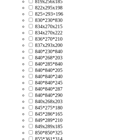
819х256х185
822x295x198
825×293×196
830*230*830
834x270x215
834х270x222
836*270*210
837x293x200
840*230*840
840*268*203
840*285*840
840*840*205
840*840*240
840*840*245
840*840*287
840*840*290
840х268x203
845*275*180
845*286*165
849*289*210
849х289х185
850*850*325
855*361*314