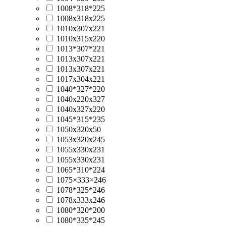
1008*318*225
1008x318x225
1010x307x221
1010x315x220
1013*307*221
1013x307x221
1013х307х221
1017x304x221
1040*327*220
1040x220x327
1040x327x220
1045*315*235
1050x320x50
1053x320x245
1055x330x231
1055х330х231
1065*310*224
1075×333×246
1078*325*246
1078x333x246
1080*320*200
1080*335*245