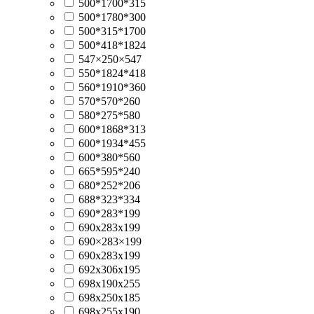
500*1700*315
500*1780*300
500*315*1700
500*418*1824
547×250×547
550*1824*418
560*1910*360
570*570*260
580*275*580
600*1868*313
600*1934*455
600*380*560
665*595*240
680*252*206
688*323*334
690*283*199
690x283x199
690×283×199
690х283х199
692x306x195
698x190x255
698x250x185
698x255x190