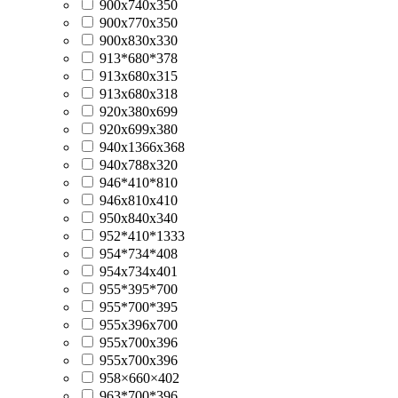
900x740x350
900x770x350
900x830x330
913*680*378
913x680x315
913х680х318
920x380x699
920x699x380
940x1366x368
940x788x320
946*410*810
946x810x410
950x840x340
952*410*1333
954*734*408
954x734x401
955*395*700
955*700*395
955x396x700
955x700x396
955х700х396
958×660×402
963*700*396