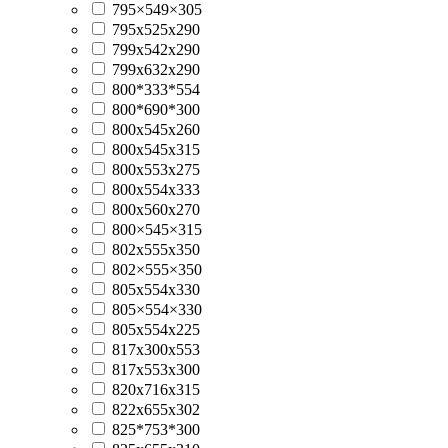
795×549×305
795х525х290
799x542x290
799x632x290
800*333*554
800*690*300
800x545x260
800x545x315
800x553x275
800x554x333
800x560x270
800×545×315
802x555x350
802×555×350
805x554x330
805×554×330
805х554х225
817x300x553
817x553x300
820x716x315
822x655x302
825*753*300