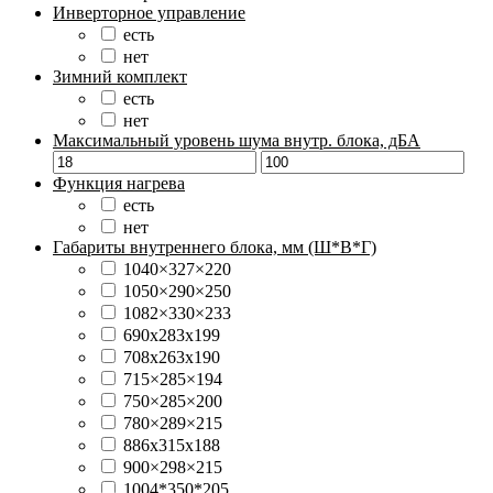
Инверторное управление
есть
нет
Зимний комплект
есть
нет
Максимальный уровень шума внутр. блока, дБА
Функция нагрева
есть
нет
Габариты внутреннего блока, мм (Ш*В*Г)
1040×327×220
1050×290×250
1082×330×233
690x283x199
708x263x190
715×285×194
750×285×200
780×289×215
886x315x188
900×298×215
1004*350*205