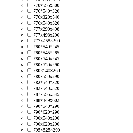
770х555х300
776*540*320
776x320x540
776х540х320
777x290x498
777x498x290
777×458×290
780*540*245
780*545*285
780x540x245
780x550x290
780×540×260
780х550х290
782*540*320
782x540x320
787x555x345
788x349x602
790*540*290
790*620*290
790x540x290
790x620x290
795×525×290