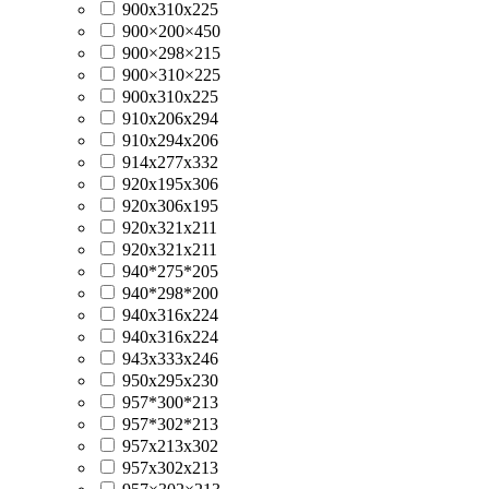
900x310x225
900×200×450
900×298×215
900×310×225
900х310х225
910x206x294
910x294x206
914х277x332
920x195x306
920x306x195
920x321x211
920х321х211
940*275*205
940*298*200
940x316x224
940х316х224
943x333x246
950х295x230
957*300*213
957*302*213
957x213x302
957x302x213