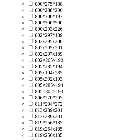
800*275*188
800*288*206
800*300*197
800*300*590
800x293x226
802*297*189
802x295x200
802x295x201
802x297x189
802×265×190
805*285*194
805x194x285
805x302x193
805×285×194
805×302×193
806*270*205
811*294*272
813x289x201
813х289х201
819*256*185
819x254x185
819x256x185