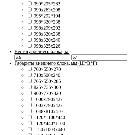
990*295*263
990x263x298
995*292*194
998*320*238
998x299x292
998x320x238
998х320x240
998х325х226
Вес внутреннего блока, кг
Габариты внешнего блока, мм (Ш*В*Г)
700×550×270
710x500x240
765×550×285
825×735×300
900×770×320
1000х790х427
1003x790x427
1048x810x410
1120*1100*440
1120*440*1100
1150x1003x440