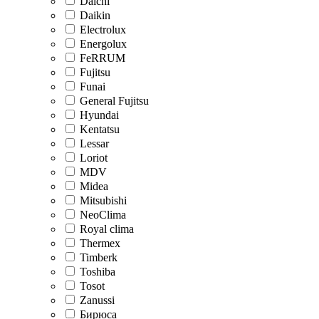
Daichi
Daikin
Electrolux
Energolux
FeRRUM
Fujitsu
Funai
General Fujitsu
Hyundai
Kentatsu
Lessar
Loriot
MDV
Midea
Mitsubishi
NeoClima
Royal clima
Thermex
Timberk
Toshiba
Tosot
Zanussi
Бирюса