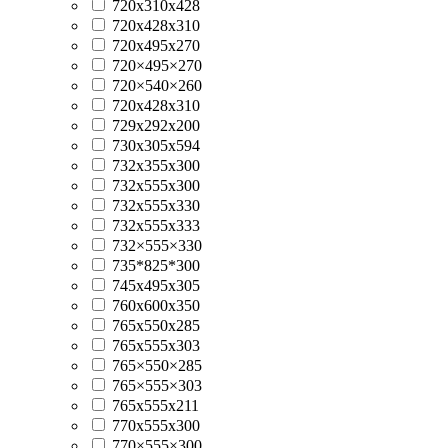
720x310x428
720x428x310
720x495x270
720×495×270
720×540×260
720х428х310
729x292x200
730x305x594
732x355x300
732x555x300
732x555x330
732x555x333
732×555×330
735*825*300
745x495x305
760x600x350
765x550x285
765x555x303
765×550×285
765×555×303
765х555х211
770x555x300
770×555×300