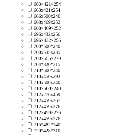
663×421×254
663х421х254
666x500x240
668x469x252
668×469×252
696x432x256
696×432×256
700*500*240
700x535x235
700×555×270
704*820*315
710*500*240
710x450x293
710x500x240
710×500×240
712x276x459
712x459x267
712x459x276
712×459×276
712х459х276
715*482*240
720*428*310