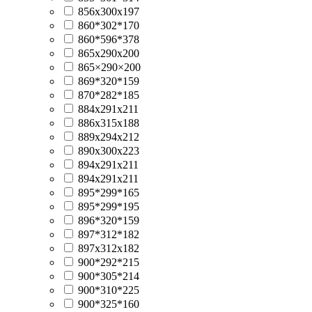
856x300x197
860*302*170
860*596*378
865x290x200
865×290×200
869*320*159
870*282*185
884x291x211
886x315x188
889x294x212
890х300х223
894x291x211
894х291х211
895*299*165
895*299*195
896*320*159
897*312*182
897x312x182
900*292*215
900*305*214
900*310*225
900*325*160