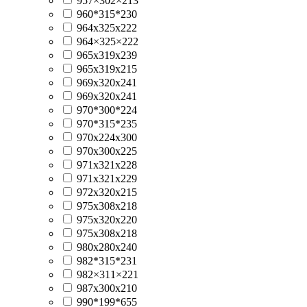
957×302×213
960*315*230
964x325x222
964×325×222
965x319x239
965х319х215
969x320x241
969х320х241
970*300*224
970*315*235
970x224x300
970x300x225
971x321x228
971x321x229
972x320x215
975x308x218
975x320x220
975х308х218
980х280x240
982*315*231
982×311×221
987x300x210
990*199*655