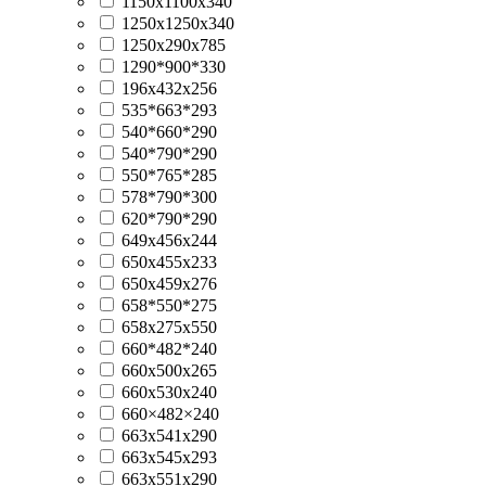
1150x1100x340
1250x1250x340
1250x290x785
1290*900*330
196x432x256
535*663*293
540*660*290
540*790*290
550*765*285
578*790*300
620*790*290
649x456x244
650x455x233
650x459x276
658*550*275
658x275x550
660*482*240
660x500x265
660x530x240
660×482×240
663x541x290
663x545x293
663x551x290