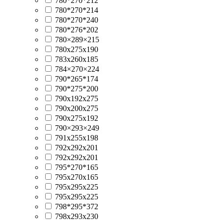
780*270*212
780*270*214
780*270*240
780*276*202
780×289×215
780х275х190
783x260x185
784×270×224
790*265*174
790*275*200
790x192x275
790x200x275
790x275x192
790×293×249
791х255х198
792x292x201
792х292х201
795*270*165
795x270x165
795x295x225
795х295х225
798*295*372
798x293x230