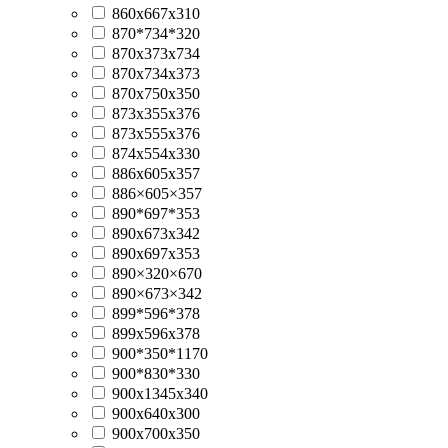
860х667х310
870*734*320
870x373x734
870x734x373
870x750x350
873x355x376
873x555x376
874x554x330
886x605x357
886×605×357
890*697*353
890x673x342
890x697x353
890×320×670
890×673×342
899*596*378
899x596x378
900*350*1170
900*830*330
900x1345x340
900x640x300
900x700x350