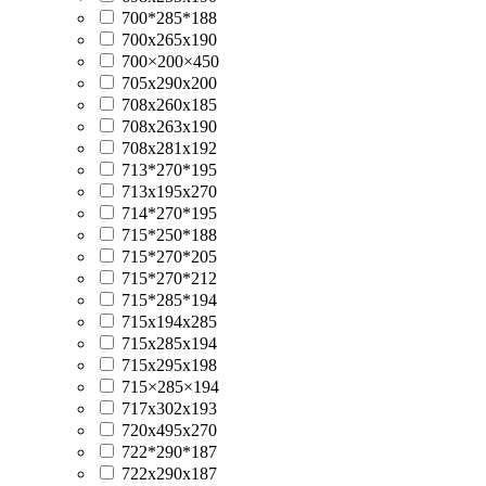
700*285*188
700x265x190
700×200×450
705x290x200
708x260x185
708x263x190
708x281x192
713*270*195
713x195x270
714*270*195
715*250*188
715*270*205
715*270*212
715*285*194
715x194x285
715x285x194
715x295x198
715×285×194
717x302x193
720x495x270
722*290*187
722x290x187