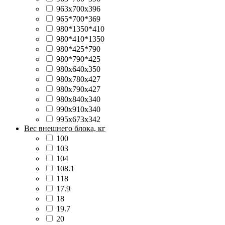
963x700x396
965*700*369
980*1350*410
980*410*1350
980*425*790
980*790*425
980x640x350
980x780x427
980x790x427
980x840x340
990x910x340
995x673x342
Вес внешнего блока, кг
100
103
104
108.1
118
17.9
18
19.7
20