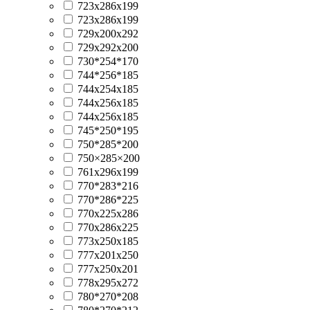
723x286x199
723х286х199
729x200x292
729x292x200
730*254*170
744*256*185
744x254x185
744x256x185
744х256х185
745*250*195
750*285*200
750×285×200
761x296x199
770*283*216
770*286*225
770x225x286
770x286x225
773x250x185
777x201x250
777x250x201
778x295x272
780*270*208