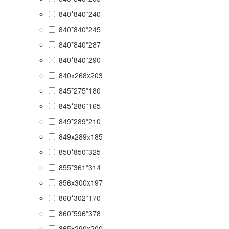
840*840*240
840*840*245
840*840*287
840*840*290
840х268x203
845*275*180
845*286*165
849*289*210
849х289х185
850*850*325
855*361*314
856x300x197
860*302*170
860*596*378
865x290x200