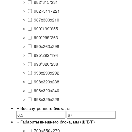
982*315*231
982×311×221
987x300x210
990*199*655
990*295*263
990x263x298
995*292*194
998*320*238
998x299x292
998x320x238
998х320x240
998х325х226
Вес внутреннего блока, кг
Габариты внешнего блока, мм (Ш*В*Г)
700×550×270