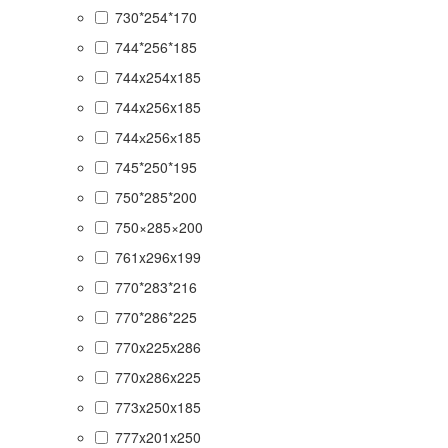
730*254*170
744*256*185
744x254x185
744x256x185
744х256х185
745*250*195
750*285*200
750×285×200
761x296x199
770*283*216
770*286*225
770x225x286
770x286x225
773x250x185
777x201x250