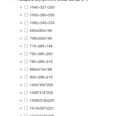
1040×327×220
1050×290×250
1082×330×233
690x283x199
708x263x190
715×285×194
750×285×200
780×289×215
886x315x188
900×298×215
1004*350*205
1008*318*225
1008x318x225
1010x307x221
1010x315x220