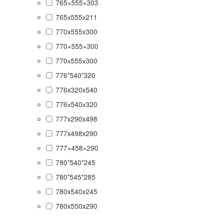
765×555×303
765х555х211
770x555x300
770×555×300
770х555х300
776*540*320
776x320x540
776х540х320
777x290x498
777x498x290
777×458×290
780*540*245
780*545*285
780x540x245
780x550x290