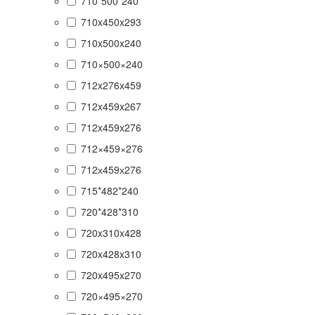
710*500*240
710x450x293
710x500x240
710×500×240
712x276x459
712x459x267
712x459x276
712×459×276
712х459х276
715*482*240
720*428*310
720x310x428
720x428x310
720x495x270
720×495×270