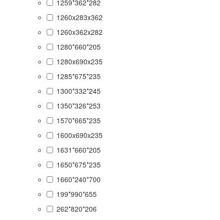
1259*362*282
1260x283x362
1260x362x282
1280*660*205
1280x690x235
1285*675*235
1300*332*245
1350*326*253
1570*665*235
1600x690x235
1631*660*205
1650*675*235
1660*240*700
199*990*655
262*820*206