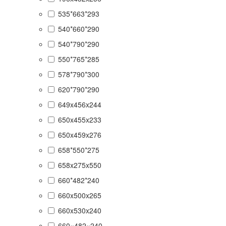
535*663*293
540*660*290
540*790*290
550*765*285
578*790*300
620*790*290
649x456x244
650x455x233
650x459x276
658*550*275
658x275x550
660*482*240
660x500x265
660x530x240
660×482×240