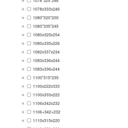
1078*325*246
1078x333x246
1080*320*200
1080*335*245
1080x325x254
1080х335х226
1082x337x234
1083x336x244
1083х336х244
1100*315*235
1100x222x333
1100x333x222
1106x342x232
1106×342×232
1110x315x220