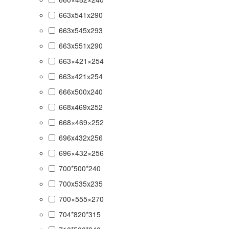
663x541x290
663x545x293
663x551x290
663×421×254
663х421х254
666x500x240
668x469x252
668×469×252
696x432x256
696×432×256
700*500*240
700x535x235
700×555×270
704*820*315