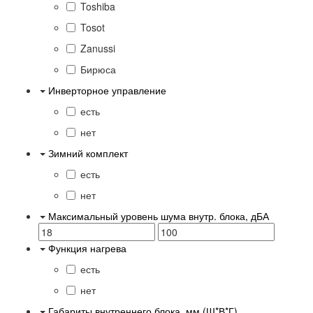
Toshiba
Tosot
Zanussi
Бирюса
Инверторное управление
есть
нет
Зимний комплект
есть
нет
Максимальный уровень шума внутр. блока, дБА
Функция нагрева
есть
нет
Габариты внутреннего блока, мм (Ш*В*Г)