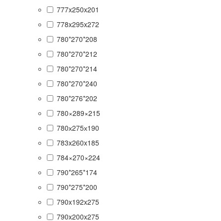
777x250x201
778x295x272
780*270*208
780*270*212
780*270*214
780*270*240
780*276*202
780×289×215
780х275х190
783x260x185
784×270×224
790*265*174
790*275*200
790x192x275
790x200x275