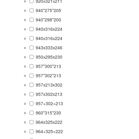
920х321х211
940*275*205
940*298*200
940x316x224
940х316х224
943x333x246
950х295x230
957*300*213
957*302*213
957x213x302
957x302x213
957×302×213
960*315*230
964x325x222
964×325×222