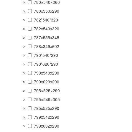
780×540×260
780х550х290
782*540*320
782x540x320
787x555x345
788x349x602
790*540*290
790*620*290
790x540x290
790x620x290
795×525×290
795×549×305
795х525х290
799x542x290
799x632x290