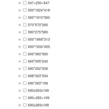
547×250×547
550*1824*418
560*1910*360
570*570*260
580*275*580
600*1868*313
600*1934*455
600*380*560
665*595*240
680*252*206
688*323*334
690*283*199
690x283x199
690×283×199
690х283х199