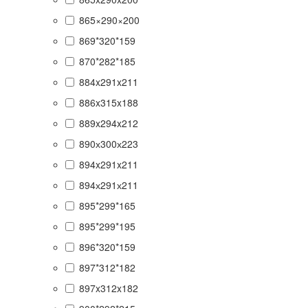
865×290×200
869*320*159
870*282*185
884x291x211
886x315x188
889x294x212
890х300х223
894x291x211
894х291х211
895*299*165
895*299*195
896*320*159
897*312*182
897x312x182