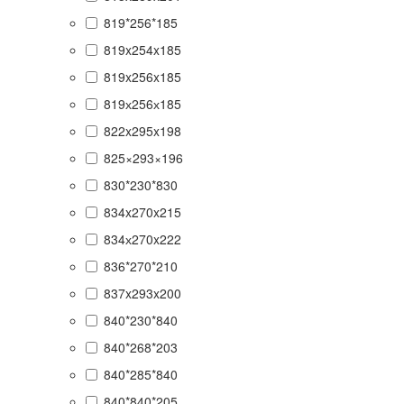
819*256*185
819x254x185
819x256x185
819х256х185
822x295x198
825×293×196
830*230*830
834x270x215
834х270x222
836*270*210
837x293x200
840*230*840
840*268*203
840*285*840
840*840*205