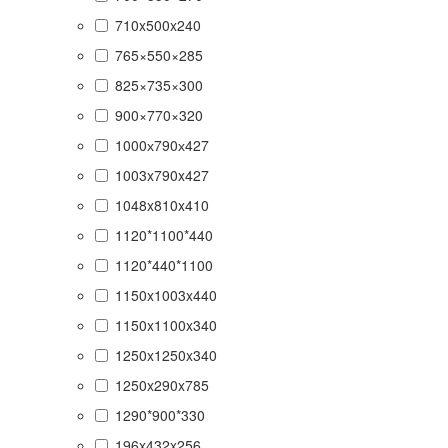
710x500x240
765×550×285
825×735×300
900×770×320
1000х790х427
1003x790x427
1048x810x410
1120*1100*440
1120*440*1100
1150x1003x440
1150x1100x340
1250x1250x340
1250x290x785
1290*900*330
196x432x256