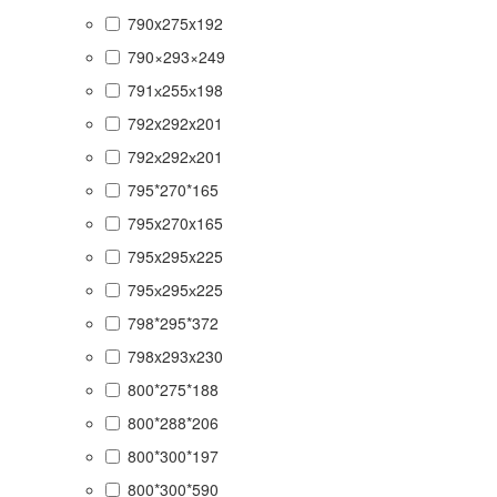
790x275x192
790×293×249
791х255х198
792x292x201
792х292х201
795*270*165
795x270x165
795x295x225
795х295х225
798*295*372
798x293x230
800*275*188
800*288*206
800*300*197
800*300*590