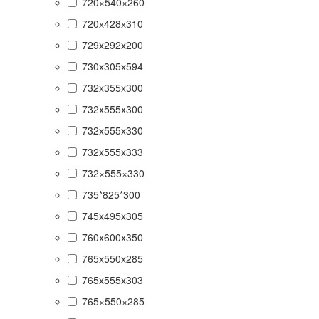
720×540×260
720х428х310
729x292x200
730x305x594
732x355x300
732x555x300
732x555x330
732x555x333
732×555×330
735*825*300
745x495x305
760x600x350
765x550x285
765x555x303
765×550×285