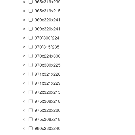
965x319x239
965х319х215
969x320x241
969х320х241
970*300*224
970*315*235
970x224x300
970x300x225
971x321x228
971x321x229
972x320x215
975x308x218
975x320x220
975х308х218
980х280x240