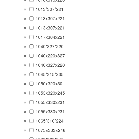
1013*307*221
1013x307x221
1013х307х221
1017x304x221
1040*327*220
1040x220x327
1040x327x220
1045*315*235
1050x320x50
1053x320x245
1055x330x231
1055х330х231
1065*310*224
1075×333×246