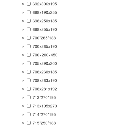
692x306x195
698x190x255
698x250x185
698x255x190
700*285*188
700x265x190
700×200×450
705x290x200
708x260x185
708x263x190
708x281x192
713*270*195
713x195x270
714*270*195
715*250*188