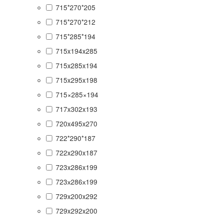
715*270*205
715*270*212
715*285*194
715x194x285
715x285x194
715x295x198
715×285×194
717x302x193
720x495x270
722*290*187
722x290x187
723x286x199
723х286х199
729x200x292
729x292x200