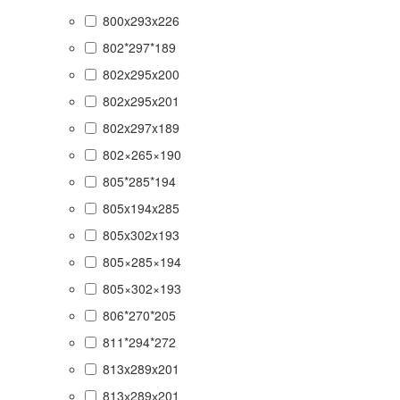
800x293x226
802*297*189
802x295x200
802x295x201
802x297x189
802×265×190
805*285*194
805x194x285
805x302x193
805×285×194
805×302×193
806*270*205
811*294*272
813x289x201
813х289х201