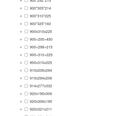
900*292*215
900*305*214
900*310*225
900*325*160
900x310x225
900×200×450
900×298×215
900×310×225
900х310х225
910x206x294
910x294x206
914х277x332
920x195x306
920x306x195
920x321x211