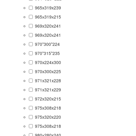
965x319x239
965х319х215
969x320x241
969х320х241
970*300*224
970*315*235
970x224x300
970x300x225
971x321x228
971x321x229
972x320x215
975x308x218
975x320x220
975х308х218
980х280x240