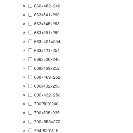
660×482×240
663x541x290
663x545x293
663x551x290
663×421×254
663х421х254
666x500x240
668x469x252
668×469×252
696x432x256
696×432×256
700*500*240
700x535x235
700×555×270
704*820*315