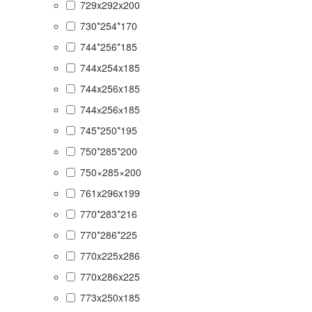
729x292x200
730*254*170
744*256*185
744x254x185
744x256x185
744х256х185
745*250*195
750*285*200
750×285×200
761x296x199
770*283*216
770*286*225
770x225x286
770x286x225
773x250x185