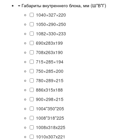
Габариты внутреннего блока, мм (Ш*В*Г)
1040×327×220
1050×290×250
1082×330×233
690x283x199
708x263x190
715×285×194
750×285×200
780×289×215
886x315x188
900×298×215
1004*350*205
1008*318*225
1008x318x225
1010x307x221