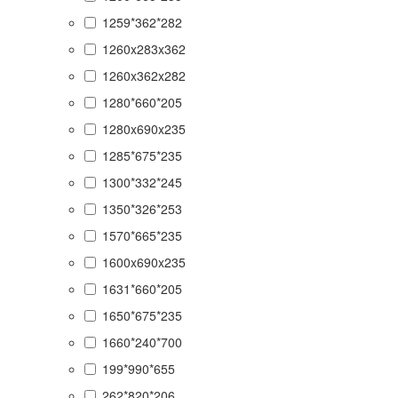
1259*362*282
1260x283x362
1260x362x282
1280*660*205
1280x690x235
1285*675*235
1300*332*245
1350*326*253
1570*665*235
1600x690x235
1631*660*205
1650*675*235
1660*240*700
199*990*655
262*820*206