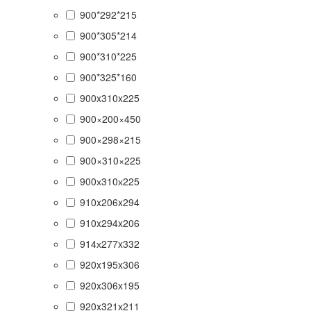
900*292*215
900*305*214
900*310*225
900*325*160
900x310x225
900×200×450
900×298×215
900×310×225
900х310х225
910x206x294
910x294x206
914х277x332
920x195x306
920x306x195
920x321x211