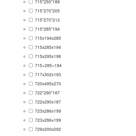
715*250*188
715*270*205
715*270*212
715*285*194
715x194x285
715x285x194
715x295x198
715×285×194
717x302x193
720x495x270
722*290*187
722x290x187
723x286x199
723х286х199
729x200x292