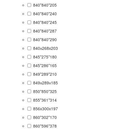
840*840*205
840*840*240
840*840*245
840*840*287
840*840*290
840х268x203
845*275*180
845*286*165
849*289*210
849х289х185
850*850*325
855*361*314
856x300x197
860*302*170
860*596*378