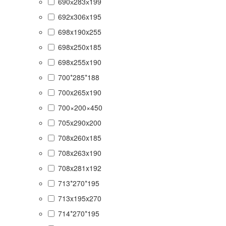
690х283х199
692x306x195
698x190x255
698x250x185
698x255x190
700*285*188
700x265x190
700×200×450
705x290x200
708x260x185
708x263x190
708x281x192
713*270*195
713x195x270
714*270*195