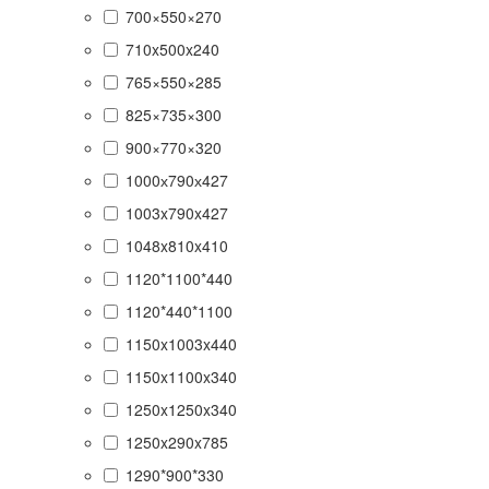
700×550×270
710x500x240
765×550×285
825×735×300
900×770×320
1000х790х427
1003x790x427
1048x810x410
1120*1100*440
1120*440*1100
1150x1003x440
1150x1100x340
1250x1250x340
1250x290x785
1290*900*330