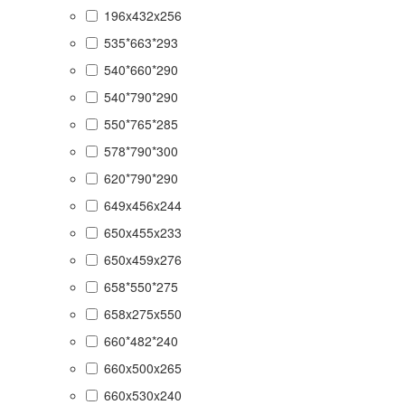
196x432x256
535*663*293
540*660*290
540*790*290
550*765*285
578*790*300
620*790*290
649x456x244
650x455x233
650x459x276
658*550*275
658x275x550
660*482*240
660x500x265
660x530x240