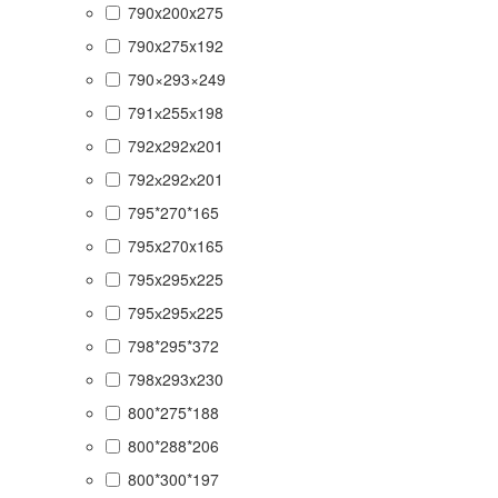
790x200x275
790x275x192
790×293×249
791х255х198
792x292x201
792х292х201
795*270*165
795x270x165
795x295x225
795х295х225
798*295*372
798x293x230
800*275*188
800*288*206
800*300*197