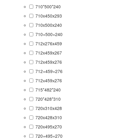
710*500*240
710x450x293
710x500x240
710×500×240
712x276x459
712x459x267
712x459x276
712×459×276
712х459х276
715*482*240
720*428*310
720x310x428
720x428x310
720x495x270
720×495×270