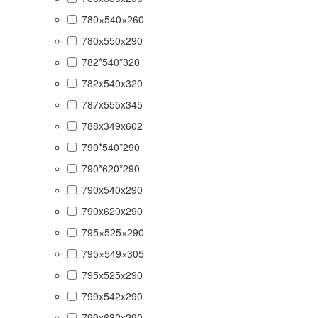
780×540×260
780х550х290
782*540*320
782x540x320
787x555x345
788x349x602
790*540*290
790*620*290
790x540x290
790x620x290
795×525×290
795×549×305
795х525х290
799x542x290
799x632x290