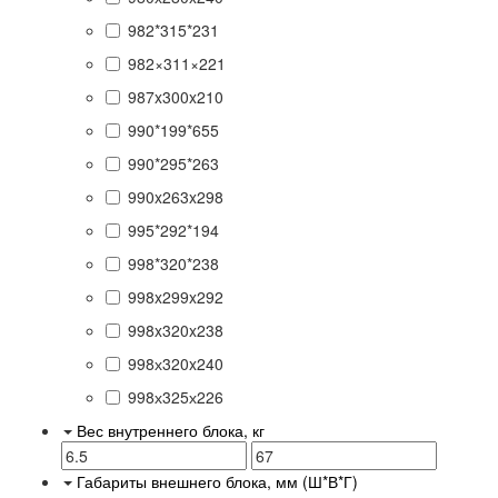
982*315*231
982×311×221
987x300x210
990*199*655
990*295*263
990x263x298
995*292*194
998*320*238
998x299x292
998x320x238
998х320x240
998х325х226
Вес внутреннего блока, кг
Габариты внешнего блока, мм (Ш*В*Г)