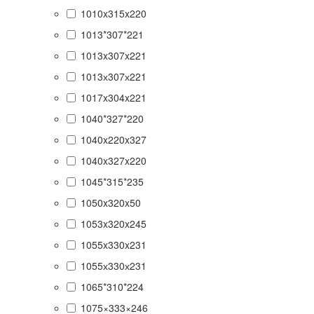
1010x315x220
1013*307*221
1013x307x221
1013х307х221
1017x304x221
1040*327*220
1040x220x327
1040x327x220
1045*315*235
1050x320x50
1053x320x245
1055x330x231
1055х330х231
1065*310*224
1075×333×246