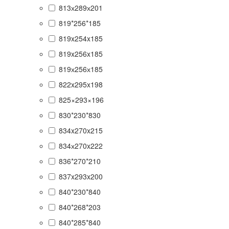
813х289х201
819*256*185
819x254x185
819x256x185
819х256х185
822x295x198
825×293×196
830*230*830
834x270x215
834х270x222
836*270*210
837x293x200
840*230*840
840*268*203
840*285*840