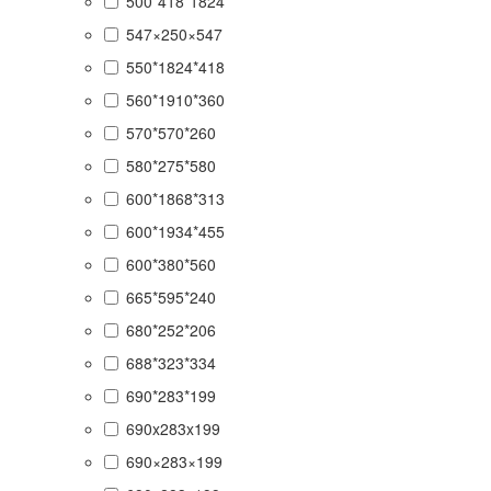
500*418*1824
547×250×547
550*1824*418
560*1910*360
570*570*260
580*275*580
600*1868*313
600*1934*455
600*380*560
665*595*240
680*252*206
688*323*334
690*283*199
690x283x199
690×283×199