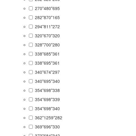
270*480*695
282*870*165
294*811*272
320*670*320
328*700*280
338*685*361
338*695*361
340*674*297
340*695*340
354*698*338
354*698*339
354*698*340
362*1259*282
369*696*330
373*684*342