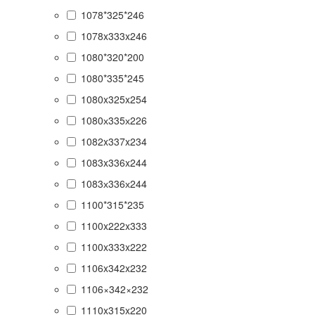
1078*325*246
1078x333x246
1080*320*200
1080*335*245
1080x325x254
1080х335х226
1082x337x234
1083x336x244
1083х336х244
1100*315*235
1100x222x333
1100x333x222
1106x342x232
1106×342×232
1110x315x220