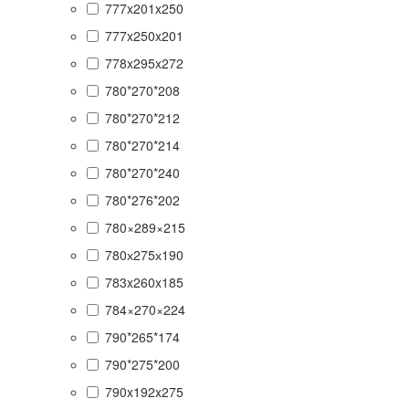
777x201x250
777x250x201
778x295x272
780*270*208
780*270*212
780*270*214
780*270*240
780*276*202
780×289×215
780х275х190
783x260x185
784×270×224
790*265*174
790*275*200
790x192x275