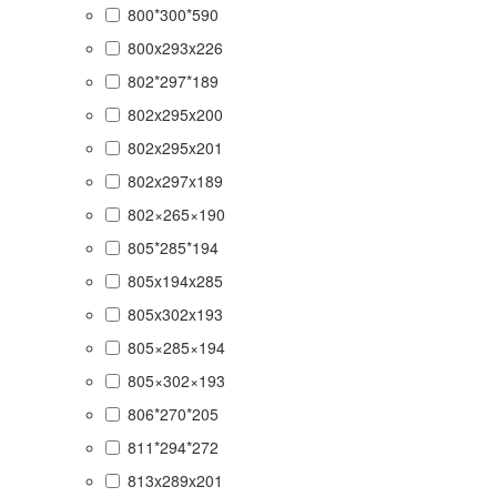
800*300*590
800x293x226
802*297*189
802x295x200
802x295x201
802x297x189
802×265×190
805*285*194
805x194x285
805x302x193
805×285×194
805×302×193
806*270*205
811*294*272
813x289x201