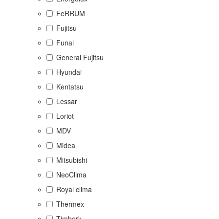
FeRRUM
Fujitsu
Funai
General Fujitsu
Hyundai
Kentatsu
Lessar
Loriot
MDV
Midea
Mitsubishi
NeoClima
Royal clima
Thermex
Timberk