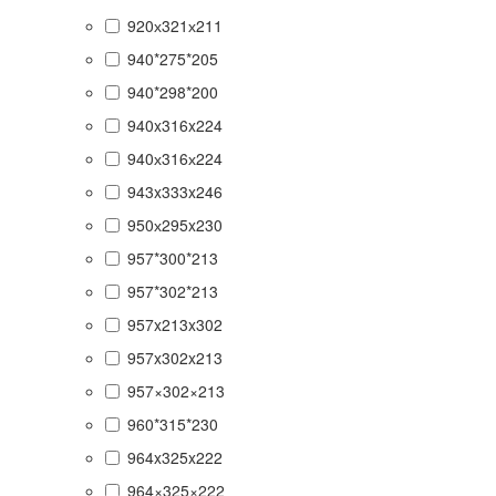
920х321х211
940*275*205
940*298*200
940x316x224
940х316х224
943x333x246
950х295x230
957*300*213
957*302*213
957x213x302
957x302x213
957×302×213
960*315*230
964x325x222
964×325×222