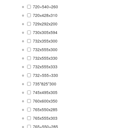
720×540×260
720х428х310
729x292x200
730x305x594
732x355x300
732x555x300
732x555x330
732x555x333
732×555×330
735*825*300
745x495x305
760x600x350
765x550x285
765x555x303
765×550×285