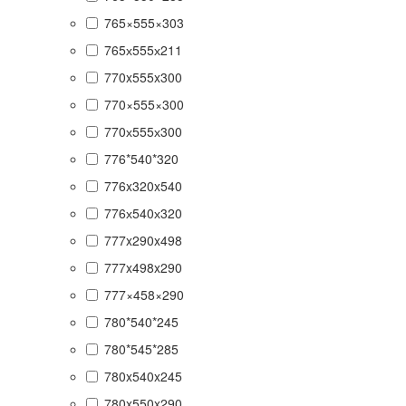
765×555×303
765х555х211
770x555x300
770×555×300
770х555х300
776*540*320
776x320x540
776х540х320
777x290x498
777x498x290
777×458×290
780*540*245
780*545*285
780x540x245
780x550x290