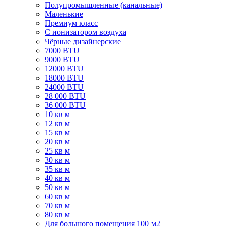
Полупромышленные (канальные)
Маленькие
Премиум класс
C ионизатором воздуха
Чёрные дизайнерские
7000 BTU
9000 BTU
12000 BTU
18000 BTU
24000 BTU
28 000 BTU
36 000 BTU
10 кв м
12 кв м
15 кв м
20 кв м
25 кв м
30 кв м
35 кв м
40 кв м
50 кв м
60 кв м
70 кв м
80 кв м
Для большого помещения 100 м2