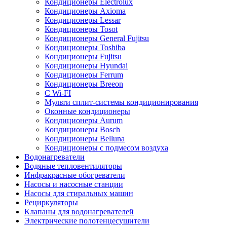
Кондиционеры Electrolux
Кондиционеры Axioma
Кондиционеры Lessar
Кондиционеры Tosot
Кондиционеры General Fujitsu
Кондиционеры Toshiba
Кондиционеры Fujitsu
Кондиционеры Hyundai
Кондиционеры Ferrum
Кондиционеры Breeon
С Wi-FI
Мульти сплит-системы кондиционирования
Оконные кондиционеры
Кондиционеры Aurum
Кондиционеры Bosch
Кондиционеры Belluna
Кондиционеры с подмесом воздуха
Водонагреватели
Водяные тепловентиляторы
Инфракрасные обогреватели
Насосы и насосные станции
Насосы для стиральных машин
Рециркуляторы
Клапаны для водонагревателей
Электрические полотенцесушители