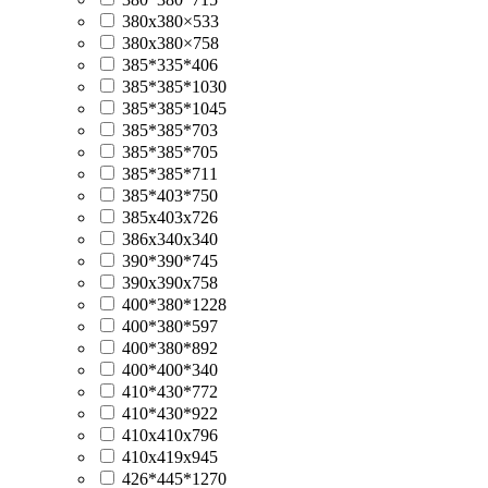
380х380×533
380х380×758
385*335*406
385*385*1030
385*385*1045
385*385*703
385*385*705
385*385*711
385*403*750
385x403x726
386x340x340
390*390*745
390х390х758
400*380*1228
400*380*597
400*380*892
400*400*340
410*430*772
410*430*922
410х410х796
410х419х945
426*445*1270