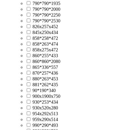
790*790*1935
790*790*2000
790*790*2250
790*790*2530
826х257х452
845х250х434
858*258*472
858*263*474
858х275х472
860*255*433
860*860*2080
865*336*557
870*257*436
880*263*453
881*262*435
90*190*340
900х1900х750
930*253*434
930x520x280
954х292х513
959х290х514
990*290*493