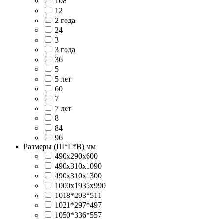
108
12
2 года
24
3
3 года
36
5
5 лет
60
7
7 лет
8
84
96
Размеры (Ш*Г*В) мм
490х290х600
490х310х1090
490х310х1300
1000х1935х990
1018*293*511
1021*297*497
1050*336*557