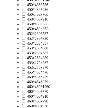
450*486*786
450*486*936
450x468x766
450x468x916
450х450×808
450х450×958
452*239*587
452*239*880
453*263*587
453*263*880
453х263х587
453х263х880
453х275х587
453х275х870
455*408*476
460*454*729
460*454*879
460*460*1260
460*460*770
460*460*910
460х460х790
460х460х930