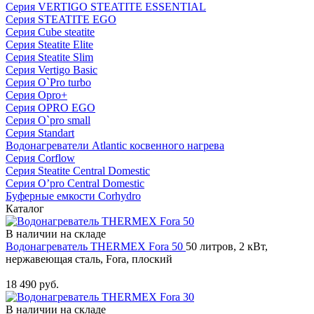
Серия VERTIGO STEATITE ESSENTIAL
Серия STEATITE EGO
Серия Cube steatite
Серия Steatite Elite
Серия Steatite Slim
Серия Vertigo Basic
Серия O`Pro turbo
Серия Opro+
Серия OPRO EGO
Серия O`pro small
Серия Standart
Водонагреватели Atlantic косвенного нагрева
Серия Corflow
Серия Steatite Central Domestic
Серия O’pro Central Domestic
Буферные емкости Corhydro
Каталог
В наличии на складе
Водонагреватель THERMEX Fora 50
50 литров, 2 кВт,
нержавеющая сталь, Fora, плоский
Купить
18 490 руб.
В наличии на складе