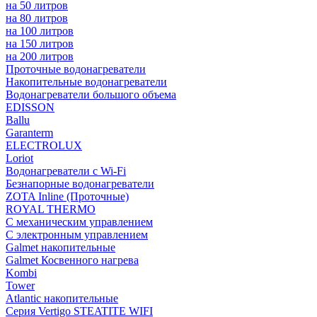
на 50 литров
на 80 литров
на 100 литров
на 150 литров
на 200 литров
Проточные водонагреватели
Накопительные водонагреватели
Водонагреватели большого объема
EDISSON
Ballu
Garanterm
ELECTROLUX
Loriot
Водонагреватели с Wi-Fi
Безнапорные водонагреватели
ZOTA Inline (Проточные)
ROYAL THERMO
С механическим управлением
С электронным управлением
Galmet накопительные
Galmet Косвенного нагрева
Kombi
Tower
Atlantic накопительные
Серия Vertigo STEATITE WIFI