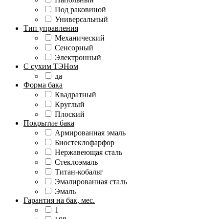
Под раковиной
Универсальный
Тип управления
Механический
Сенсорный
Электронный
С сухим ТЭНом
да
Форма бака
Квадратный
Круглый
Плоский
Покрытие бака
Армированная эмаль
Биостеклофарфор
Нержавеющая сталь
Стеклоэмаль
Титан-кобальт
Эмалированная сталь
Эмаль
Гарантия на бак, мес.
1