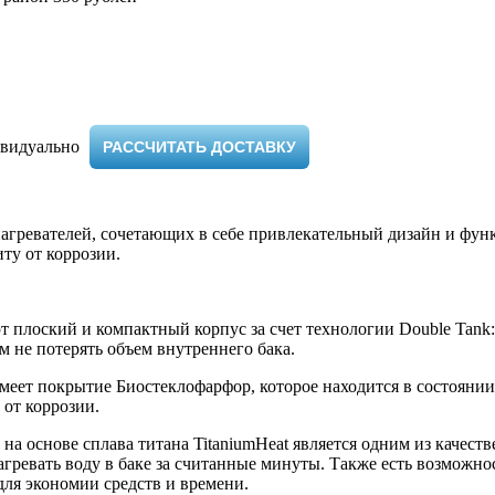
видуально ​
РАССЧИТАТЬ ДОСТАВКУ
нагревателей, сочетающих в себе привлекательный дизайн и фу
ту от коррозии.
т плоский и компактный корпус за счет технологии Double Tank
м не потерять объем внутреннего бака.
меет покрытие Биостеклофарфор, которое находится в состоянии 
 от коррозии.
а основе сплава титана TitaniumHeat является одним из качест
агревать воду в баке за считанные минуты. Также есть возможно
для экономии средств и времени.