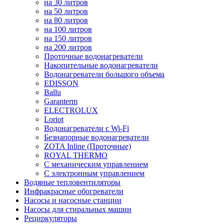
на 30 литров
на 50 литров
на 80 литров
на 100 литров
на 150 литров
на 200 литров
Проточные водонагреватели
Накопительные водонагреватели
Водонагреватели большого объема
EDISSON
Ballu
Garanterm
ELECTROLUX
Loriot
Водонагреватели с Wi-Fi
Безнапорные водонагреватели
ZOTA Inline (Проточные)
ROYAL THERMO
С механическим управлением
С электронным управлением
Водяные тепловентиляторы
Инфракрасные обогреватели
Насосы и насосные станции
Насосы для стиральных машин
Рециркуляторы