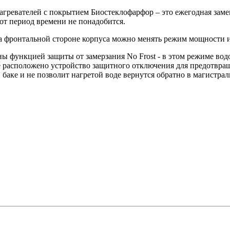
агревателей с покрытием Биостеклофарфор – это ежегодная замен
тот период времени не понадобится.
а фронтальной стороне корпуса можно менять режим мощности и
ны функцией защиты от замерзания No Frost - в этом режиме вод
уре расположено устройство защитного отключения для предотвр
баке и не позволит нагретой воде вернутся обратно в магистрал