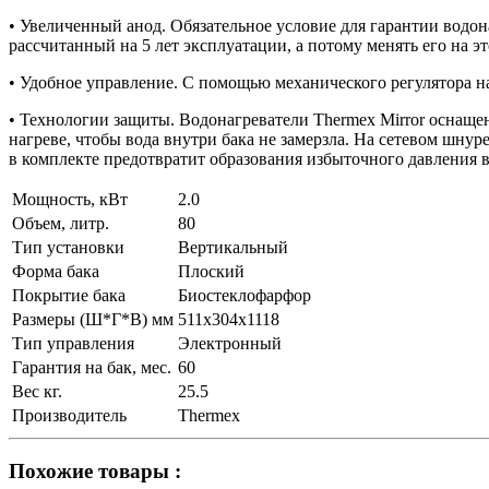
• Увеличенный анод. Обязательное условие для гарантии водон
рассчитанный на 5 лет эксплуатации, а потому менять его на э
• Удобное управление. С помощью механического регулятора н
• Технологии защиты. Водонагреватели Thermex Mirror оснаще
нагреве, чтобы вода внутри бака не замерзла. На сетевом шн
в комплекте предотвратит образования избыточного давления в 
Мощность, кВт
2.0
Объем, литр.
80
Тип установки
Вертикальный
Форма бака
Плоский
Покрытие бака
Биостеклофарфор
Размеры (Ш*Г*В) мм
511х304х1118
Тип управления
Электронный
Гарантия на бак, мес.
60
Вес кг.
25.5
Производитель
Thermex
Похожие товары :