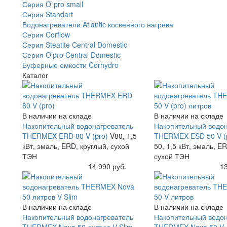
Серия O`pro small
Серия Standart
Водонагреватели Atlantic косвенного нагрева
Серия Corflow
Серия Steatite Central Domestic
Серия O’pro Central Domestic
Буферные емкости Corhydro
Каталог
В наличии на складе
В наличии на складе
Накопительный водонагреватель
Накопительный водон
THERMEX ERD 80 V (pro)
V80, 1,5
THERMEX ESD 50 V (
кВт, эмаль, ERD, круглый, сухой
50, 1,5 кВт, эмаль, E
ТЭН
сухой ТЭН
Купить
14 990 руб.
Купить
13
В наличии на складе
В наличии на складе
Накопительный водонагреватель
Накопительный водон
THERMEX Nova 50 литров V Slim
THERMEX Nova 50 V 