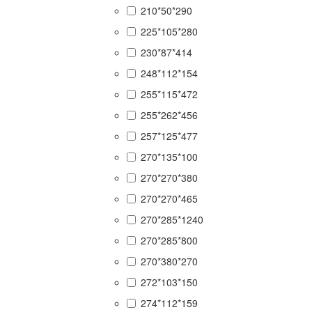
210*50*290
225*105*280
230*87*414
248*112*154
255*115*472
255*262*456
257*125*477
270*135*100
270*270*380
270*270*465
270*285*1240
270*285*800
270*380*270
272*103*150
274*112*159