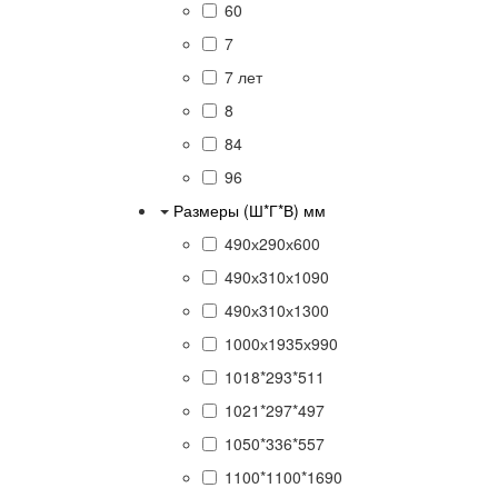
60
7
7 лет
8
84
96
Размеры (Ш*Г*В) мм
490х290х600
490х310х1090
490х310х1300
1000х1935х990
1018*293*511
1021*297*497
1050*336*557
1100*1100*1690