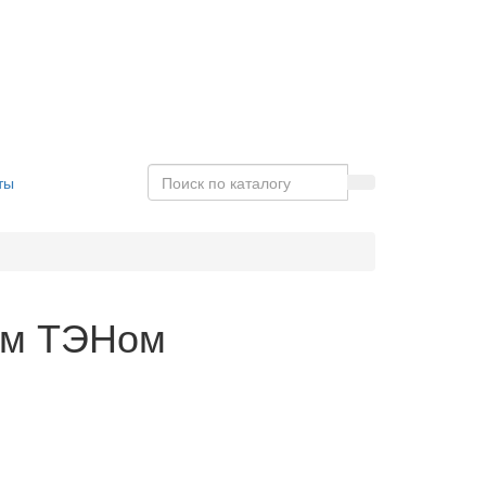
ты
им ТЭНом