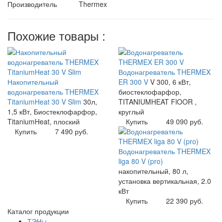
Производитель
Thermex
Похожие товары :
Водонагреватель THERMEX
Накопительный
ER 300 V
V 300, 6 кВт,
водонагреватель THERMEX
биостеклофарфор,
TitaniumHeat 30 V Slim
30л,
TITANIUMHEAT FlOOR ,
1,5 кВт, Биостеклофарфор,
круглый
TitaniumHeat, плоский
Купить
49 090 руб.
Купить
7 490 руб.
Водонагреватель THERMEX
liga 80 V (pro)
накопительный, 80 л,
установка вертикальная, 2.0
кВт
Купить
22 390 руб.
Каталог продукции
ТЭНы