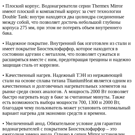
• Плоский корпус. Водонагреватели серии Thermex Mirror
имеют плоский и компактный корпус за счет технологии
Double Tank: внутри находятся два цилиндра соединенные
между собой, что позволяет достичь небольшой глубины
корпуса 275 мм, при этом не потерять объем внутреннего
бака.
• Надежное покрытие. Внутренний бак изготовлен из стали и
имеет покрытие Биостеклофарфор, которое находится в
состоянии адгезии с металлом, что позволяет сужаться и
расширяться вместе с ним, предотвращая трещины и надежно
защищая сталь от коррозии.
• Качественный нагрев. Надежный ТЭН из нержавеющей
стали на основе сплава титана TitaniumHeat является одним из
качественных и долговечных нагревательных элементов на
рынке среди своих аналогов. А мощность 2000 Вт позволяет
быстро нагревать воду в баке за считанные минуты. Также
есть возможность выбора мощности 700, 1300 и 2000 Вт,
благодаря чему пользователь может установить оптимальный
вариант нагрева для экономии средств и времени.
• Увеличенный анод. Обязательное условие для гарантии
водонагревателей с покрытием Биостеклофарфор – это
ежегодная замена анода. Однако в серии Mirror установлен