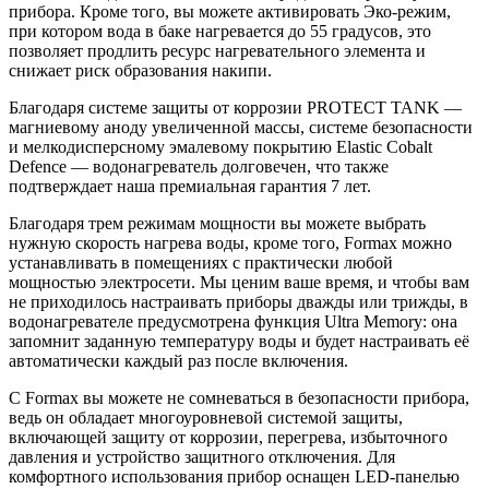
прибора. Кроме того, вы можете активировать Эко-режим,
при котором вода в баке нагревается до 55 градусов, это
позволяет продлить ресурс нагревательного элемента и
снижает риск образования накипи.
Благодаря системе защиты от коррозии PROTECT TANK —
магниевому аноду увеличенной массы, системе безопасности
и мелкодисперсному эмалевому покрытию Elastic Cobalt
Defence — водонагреватель долговечен, что также
подтверждает наша премиальная гарантия 7 лет.
Благодаря трем режимам мощности вы можете выбрать
нужную скорость нагрева воды, кроме того, Formax можно
устанавливать в помещениях с практически любой
мощностью электросети. Мы ценим ваше время, и чтобы вам
не приходилось настраивать приборы дважды или трижды, в
водонагревателе предусмотрена функция Ultra Memory: она
запомнит заданную температуру воды и будет настраивать её
автоматически каждый раз после включения.
С Formax вы можете не сомневаться в безопасности прибора,
ведь он обладает многоуровневой системой защиты,
включающей защиту от коррозии, перегрева, избыточного
давления и устройство защитного отключения. Для
комфортного использования прибор оснащен LED-панелью