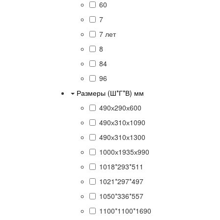
60
7
7 лет
8
84
96
Размеры (Ш*Г*В) мм
490х290х600
490х310х1090
490х310х1300
1000х1935х990
1018*293*511
1021*297*497
1050*336*557
1100*1100*1690