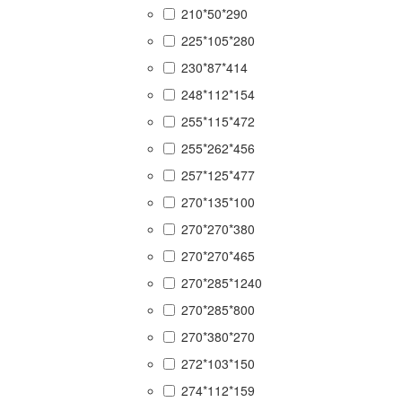
210*50*290
225*105*280
230*87*414
248*112*154
255*115*472
255*262*456
257*125*477
270*135*100
270*270*380
270*270*465
270*285*1240
270*285*800
270*380*270
272*103*150
274*112*159