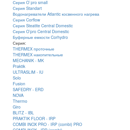
Серия O`pro small
Серия Standart
Водонагреватели Atlantic косвенного нагрева
Серия Corflow
Серия Steatite Central Domestic
Серия O’pro Central Domestic
Буферные емкости Corhydro
Серия:
THERMEX проточные
THERMEX накопительные
MECHANIK - MK
Praktik
ULTRASLIM - IU
Solo
Fusion
SAFEDRY - ERD
NOVA
Thermo
Giro
BLITZ - IBL
PRAKTIK FLOOR - IRP
COMBI INOX PRO - IRP (combi) PRO
COMBI INOX - IRP (combi)