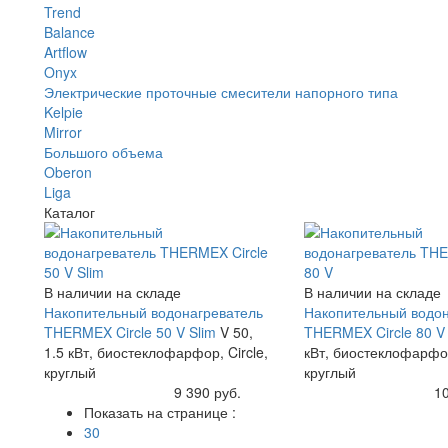
Trend
Balance
Artflow
Onyx
Электрические проточные смесители напорного типа
Kelpie
Mirror
Большого объема
Oberon
Liga
Каталог
В наличии на складе
В наличии на складе
Накопительный водонагреватель
Накопительный водон
THERMEX Circle 50 V Slim
V 50,
THERMEX Circle 80 
1.5 кВт, биостеклофарфор, Circle,
кВт, биостеклофарфор
круглый
круглый
Купить
9 390 руб.
Купить
10
Показать на странице :
30