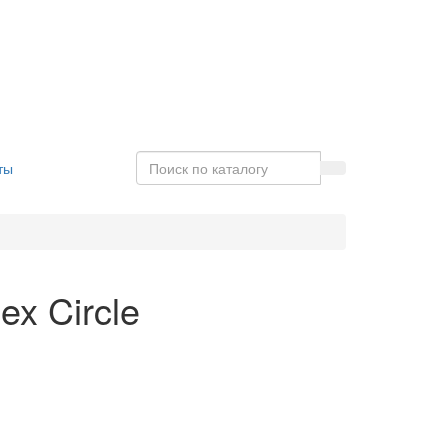
ты
x Circle