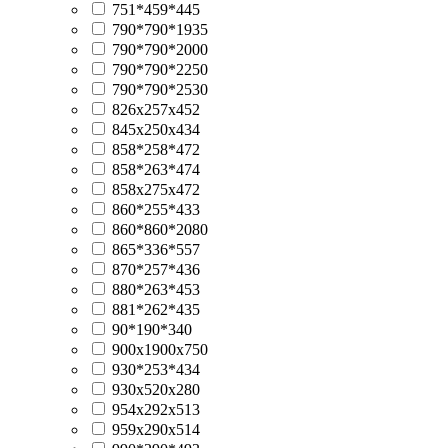
751*459*445
790*790*1935
790*790*2000
790*790*2250
790*790*2530
826х257х452
845х250х434
858*258*472
858*263*474
858х275х472
860*255*433
860*860*2080
865*336*557
870*257*436
880*263*453
881*262*435
90*190*340
900х1900х750
930*253*434
930x520x280
954х292х513
959х290х514