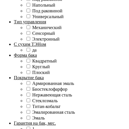
Напольный
Под раковиной
Универсальный
Тип управления
Механический
Сенсорный
Электронный
С сухим ТЭНом
да
Форма бака
Квадратный
Круглый
Плоский
Покрытие бака
Армированная эмаль
Биостеклофарфор
Нержавеющая сталь
Стеклоэмаль
Титан-кобальт
Эмалированная сталь
Эмаль
Гарантия на бак, мес.
1