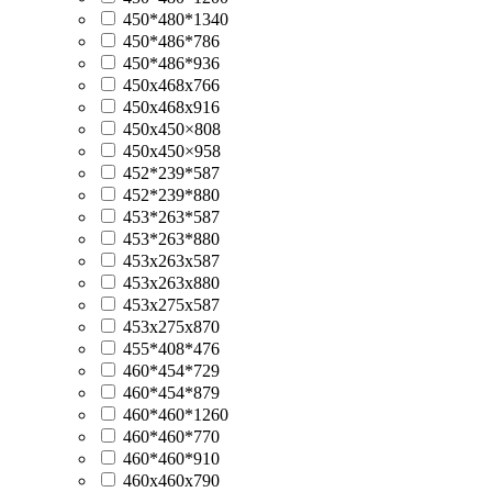
450*480*1340
450*486*786
450*486*936
450x468x766
450x468x916
450х450×808
450х450×958
452*239*587
452*239*880
453*263*587
453*263*880
453х263х587
453х263х880
453х275х587
453х275х870
455*408*476
460*454*729
460*454*879
460*460*1260
460*460*770
460*460*910
460х460х790