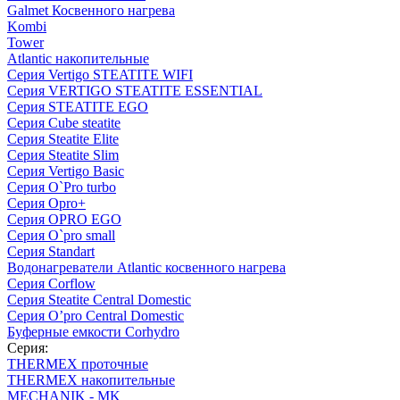
Galmet Косвенного нагрева
Kombi
Tower
Atlantic накопительные
Серия Vertigo STEATITE WIFI
Серия VERTIGO STEATITE ESSENTIAL
Серия STEATITE EGO
Серия Cube steatite
Серия Steatite Elite
Серия Steatite Slim
Серия Vertigo Basic
Серия O`Pro turbo
Серия Opro+
Серия OPRO EGO
Серия O`pro small
Серия Standart
Водонагреватели Atlantic косвенного нагрева
Серия Corflow
Серия Steatite Central Domestic
Серия O’pro Central Domestic
Буферные емкости Corhydro
Серия:
THERMEX проточные
THERMEX накопительные
MECHANIK - MK