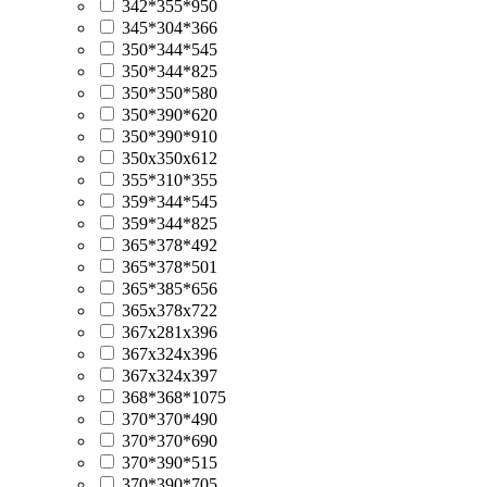
342*355*950
345*304*366
350*344*545
350*344*825
350*350*580
350*390*620
350*390*910
350х350х612
355*310*355
359*344*545
359*344*825
365*378*492
365*378*501
365*385*656
365х378х722
367х281х396
367х324х396
367х324х397
368*368*1075
370*370*490
370*370*690
370*390*515
370*390*705