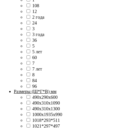
108
12
2 года
24
3
3 года
36
5
5 лет
60
7
7 лет
8
84
96
Размеры (Ш*Г*В) мм
490х290х600
490х310х1090
490х310х1300
1000х1935х990
1018*293*511
1021*297*497