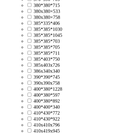
380*380*715
380х380×533
380х380×758
385*335*406
385*385*1030
385*385*1045
385*385*703
385*385*705
385*385*711
385*403*750
385x403x726
386x340x340
390*390*745
390х390х758
400*380*1228
400*380*597
400*380*892
400*400*340
410*430*772
410*430*922
410х410х796
410х419х945