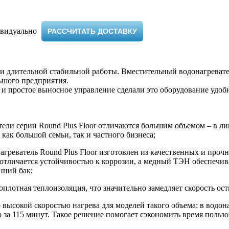
видуально ​
РАССЧИТАТЬ ДОСТАВКУ
ва и длительной стабильной работы. Вместительный водонагрева
ьшого предприятия.
 и простое выносное управление сделали это оборудование удо
ели серии Round Plus Floor отличаются большим объемом – в ли
как большой семьи, так и частного бизнеса;
агреватель Round Plus Floor изготовлен из качественных и про
отличается устойчивостью к коррозии, а медный ТЭН обеспечив
нний бак;
плотная теплоизоляция, что значительно замедляет скорость ос
о высокой скоростью нагрева для моделей такого объема: в водо
о за 115 минут. Такое решение помогает сэкономить время польз