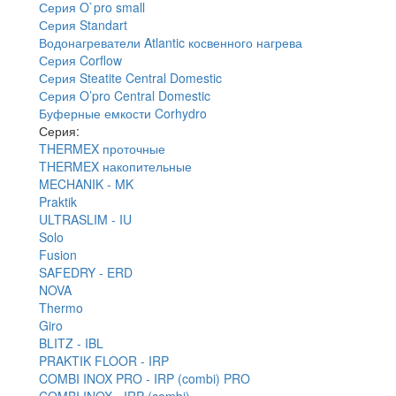
Серия O`pro small
Серия Standart
Водонагреватели Atlantic косвенного нагрева
Серия Corflow
Серия Steatite Central Domestic
Серия O’pro Central Domestic
Буферные емкости Corhydro
Серия:
THERMEX проточные
THERMEX накопительные
MECHANIK - MK
Praktik
ULTRASLIM - IU
Solo
Fusion
SAFEDRY - ERD
NOVA
Thermo
Giro
BLITZ - IBL
PRAKTIK FLOOR - IRP
COMBI INOX PRO - IRP (combi) PRO
COMBI INOX - IRP (combi)