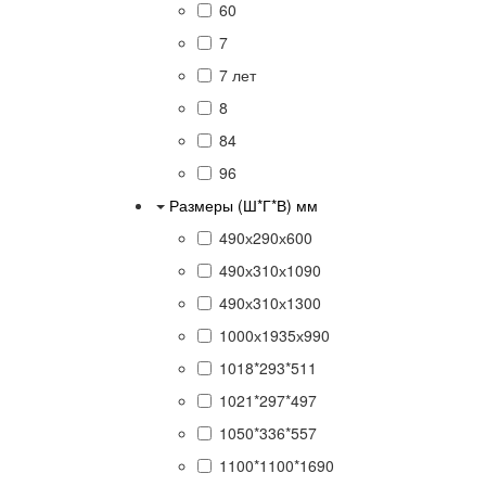
60
7
7 лет
8
84
96
Размеры (Ш*Г*В) мм
490х290х600
490х310х1090
490х310х1300
1000х1935х990
1018*293*511
1021*297*497
1050*336*557
1100*1100*1690