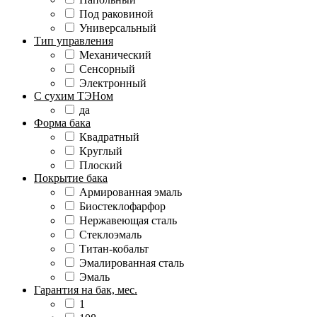
Под раковиной
Универсальный
Тип управления
Механический
Сенсорный
Электронный
С сухим ТЭНом
да
Форма бака
Квадратный
Круглый
Плоский
Покрытие бака
Армированная эмаль
Биостеклофарфор
Нержавеющая сталь
Стеклоэмаль
Титан-кобальт
Эмалированная сталь
Эмаль
Гарантия на бак, мес.
1