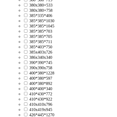
380х380×533
380х380×758
385*335*406
385*385*1030
385*385*1045
385*385*703
385*385*705
385*385*711
385*403*750
385x403x726
386x340x340
390*390*745
390х390х758
400*380*1228
400*380*597
400*380*892
400*400*340
410*430*772
410*430*922
410х410х796
410х419х945
426*445*1270