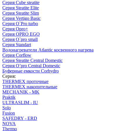
Серия Cube steatite
Серия Steatite Elite
Серия Steatite Slim
Серия Vertigo Basic
Серия O`Pro turbo
Серия Opro+
Серия OPRO EGO
Серия O`pro small
Серия Standart
Водонагреватели Atlantic косвенного нагрева
Серия Corflow
Серия Steatite Central Domestic
Серия O’pro Central Domestic
Буферные емкости Corhydro
Серия:
THERMEX проточные
THERMEX накопительные
MECHANIK - MK
Praktik
ULTRASLIM - IU
Solo
Fusion
SAFEDRY - ERD
NOVA
Thermo