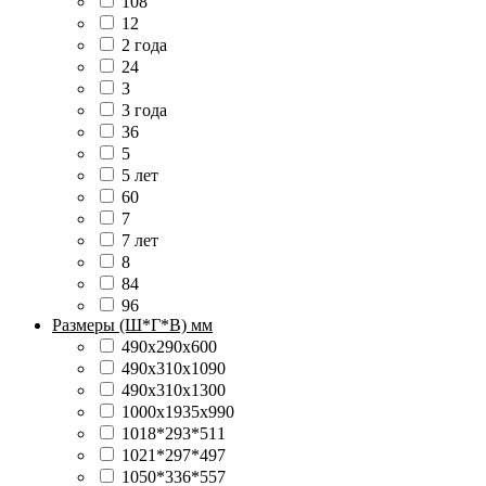
108
12
2 года
24
3
3 года
36
5
5 лет
60
7
7 лет
8
84
96
Размеры (Ш*Г*В) мм
490х290х600
490х310х1090
490х310х1300
1000х1935х990
1018*293*511
1021*297*497
1050*336*557