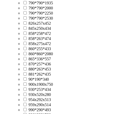
790*790*1935
790*790*2000
790*790*2250
790*790*2530
826х257х452
845х250х434
858*258*472
858*263*474
858х275х472
860*255*433
860*860*2080
865*336*557
870*257*436
880*263*453
881*262*435
90*190*340
900х1900х750
930*253*434
930x520x280
954х292х513
959х290х514
990*290*493