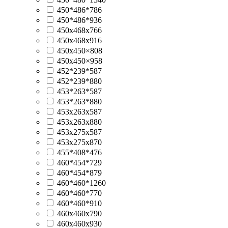
450*486*786
450*486*936
450x468x766
450x468x916
450х450×808
450х450×958
452*239*587
452*239*880
453*263*587
453*263*880
453х263х587
453х263х880
453х275х587
453х275х870
455*408*476
460*454*729
460*454*879
460*460*1260
460*460*770
460*460*910
460х460х790
460х460х930