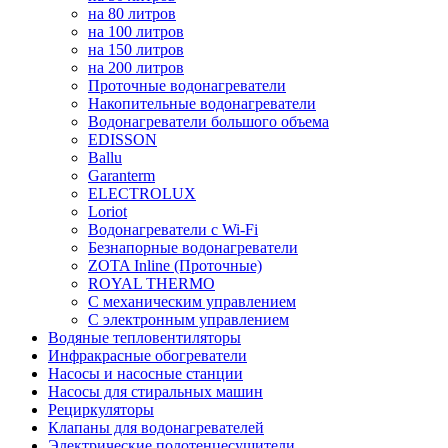
на 80 литров
на 100 литров
на 150 литров
на 200 литров
Проточные водонагреватели
Накопительные водонагреватели
Водонагреватели большого объема
EDISSON
Ballu
Garanterm
ELECTROLUX
Loriot
Водонагреватели с Wi-Fi
Безнапорные водонагреватели
ZOTA Inline (Проточные)
ROYAL THERMO
С механическим управлением
С электронным управлением
Водяные тепловентиляторы
Инфракрасные обогреватели
Насосы и насосные станции
Насосы для стиральных машин
Рециркуляторы
Клапаны для водонагревателей
Электрические полотенцесушители