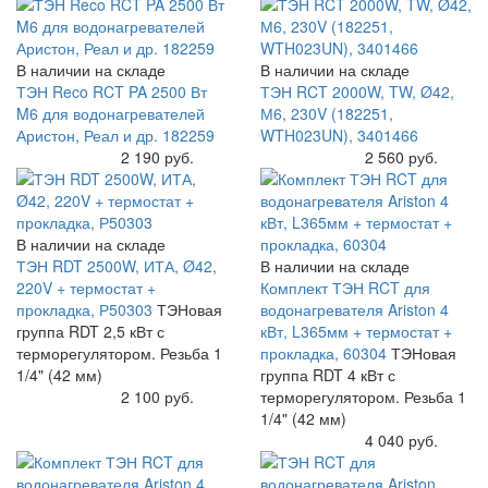
В наличии на складе
В наличии на складе
ТЭН Reco RCT PA 2500 Вт
ТЭН RCT 2000W, TW, Ø42,
M6 для водонагревателей
М6, 230V (182251,
Аристон, Реал и др. 182259
WTH023UN), 3401466
Купить
2 190 руб.
Купить
2 560 руб.
В наличии на складе
ТЭН RDT 2500W, ИТА, Ø42,
В наличии на складе
220V + термостат +
Комплект ТЭН RCT для
прокладка, Р50303
ТЭНовая
водонагревателя Ariston 4
группа RDT 2,5 кВт с
кВт, L365мм + термостат +
терморегулятором. Резьба 1
прокладка, 60304
ТЭНовая
1/4" (42 мм)
группа RDT 4 кВт с
Купить
2 100 руб.
терморегулятором. Резьба 1
1/4" (42 мм)
Купить
4 040 руб.