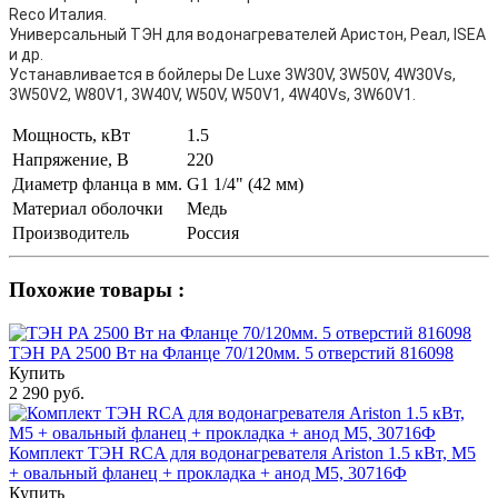
Reco Италия.
Универсальный ТЭН для водонагревателей Аристон, Реал, ISEA
и др.
Устанавливается в бойлеры De Luxe 3W30V, 3W50V, 4W30Vs,
3W50V2, W80V1, 3W40V, W50V, W50V1, 4W40Vs, 3W60V1.
Мощность, кВт
1.5
Напряжение, В
220
Диаметр фланца в мм.
G1 1/4" (42 мм)
Материал оболочки
Медь
Производитель
Россия
Похожие товары :
ТЭН PA 2500 Вт на Фланце 70/120мм. 5 отверстий 816098
Купить
2 290 руб.
Комплект ТЭН RCA для водонагревателя Ariston 1.5 кВт, М5
+ овальный фланец + прокладка + анод М5, 30716Ф
Купить