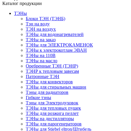
Каталог продукции
ТЭНы
Блоки ТЭН (ТЭНБ)
Тэн на воду
ТЭН на воздух
ТЭНы для водонагревателей
ТЭНы на заказ
ТЭНы для ЭЛЕКТРОКАМЕНОК
ТЭНы к электрокотлам ЭВАН
ТЭНы на 110В
ТЭНы на масло
Оребренные ТЭН (ТЭНР)
ТЭНР к тепловым завесам
Патронные ТЭН
ТЭНы для конвекторов
ТЭНы для стиральных машин
Тэны для радиаторов
Гибкие тэны
Тэны для Электродуховок
ТЭНы для тепловых пушек
ТЭНы для розжига пеллет
ТЭНы на дистилляторы
ТЭНы для парогенераторов
ТЭНы для Stiebel eltron/Штибель