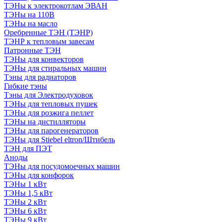
ТЭНы к электрокотлам ЭВАН
ТЭНы на 110В
ТЭНы на масло
Оребренные ТЭН (ТЭНР)
ТЭНР к тепловым завесам
Патронные ТЭН
ТЭНы для конвекторов
ТЭНы для стиральных машин
Тэны для радиаторов
Гибкие тэны
Тэны для Электродуховок
ТЭНы для тепловых пушек
ТЭНы для розжига пеллет
ТЭНы на дистилляторы
ТЭНы для парогенераторов
ТЭНы для Stiebel eltron/Штибель
ТЭН для ПЭТ
Аноды
ТЭНы для посудомоечных машин
ТЭНы для конфорок
ТЭНы 1 кВт
ТЭНы 1,5 кВт
ТЭНы 2 кВт
ТЭНы 6 кВт
ТЭНы 9 кВт