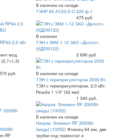
В наличии на складе
ТЭНР 60 А13/2,0 О 220 ф.1
Купить
475 руб.
В наличии
RF64 2,0 кВт
ТЭН к ЭКМ 1-12 ЗАО «Делсот»
(КД230122)
ент мод.
Купить
2 690 руб.
 (0,7+1,3)
570 руб.
В наличии на складе
ТЭН c терморегулятором 2000 Вт.
ТЭН с терморегулятором. 2,0 кВт.
Резьба 1 1/4" (42 мм)
Купить
1 340 руб.
В наличии на складе
Нагрев. Элемент RF 2000Вт
2000Вт
(медь) (10052)
Фланец 64 мм, две
ип RF
трубки под термостат и