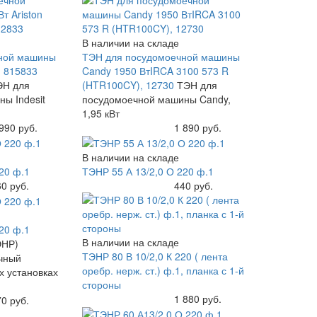
В наличии на складе
ной машины
ТЭН для посудомоечной машины
on 815833
Candy 1950 ВтIRCA 3100 573 R
ЭН для
(HTR100CY), 12730
ТЭН для
ы Indesit
посудомоечной машины Candy,
1,95 кВт
990 руб.
Купить
1 890 руб.
В наличии на складе
20 ф.1
ТЭНР 55 А 13/2,0 О 220 ф.1
0 руб.
Купить
440 руб.
20 ф.1
В наличии на складе
ЭНР)
ТЭНР 80 В 10/2,0 К 220 ( лента
ичный
оребр. нерж. ст.) ф.1, планка с 1-й
 установках
стороны
Купить
1 880 руб.
0 руб.