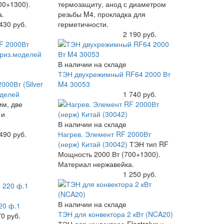
00+1300).
термозащиту, анод с диаметром
а.
резьбы M4, прокладка для
430 руб.
герметичности.
Купить
2 190 руб.
В наличии на складе
ТЭН двухрежимный RF64 2000 Вт
000Вт (Silver
M4 30053
оделей
Купить
1 740 руб.
мм, две
 и
В наличии на складе
490 руб.
Нагрев. Элемент RF 2000Вт
(нерж) Китай (30042)
ТЭН тип RF
Мощность 2000 Вт (700+1300).
Материал нержавейка.
Купить
1 250 руб.
В наличии на складе
20 ф.1
ТЭН для конвектора 2 кВт (NCA20)
0 руб.