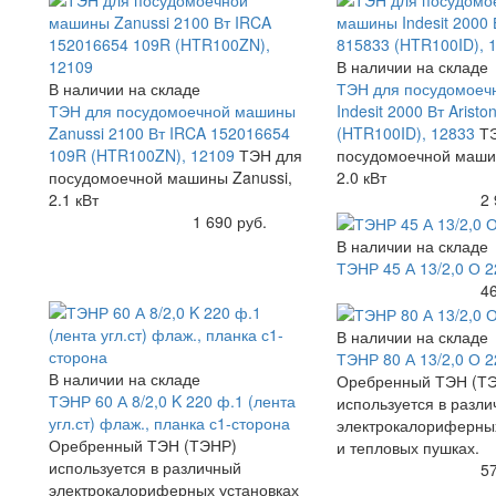
В наличии на складе
В наличии на складе
ТЭН для посудомоеч
ТЭН для посудомоечной машины
Indesit 2000 Вт Arist
Zanussi 2100 Вт IRCA 152016654
(HTR100ID), 12833
Т
109R (HTR100ZN), 12109
ТЭН для
посудомоечной машин
посудомоечной машины Zanussi,
2.0 кВт
2.1 кВт
Купить
2 
Купить
1 690 руб.
В наличии на складе
ТЭНР 45 А 13/2,0 О 2
Купить
46
В наличии на складе
ТЭНР 80 А 13/2,0 О 2
В наличии на складе
Оребренный ТЭН (Т
ТЭНР 60 А 8/2,0 K 220 ф.1 (лента
используется в разл
угл.ст) флаж., планка с1-сторона
электрокалориферных
Оребренный ТЭН (ТЭНР)
и тепловых пушках.
используется в различный
Купить
57
электрокалориферных установках