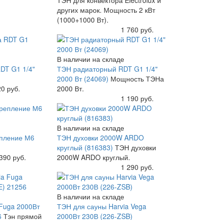
ТЭН для конвектора Electrolux и
других марок. Мощность 2 кВт
(1000+1000 Вт).
Купить
1 760 руб.
В наличии на складе
DT G1 1/4"
ТЭН радиаторный RDT G1 1/4"
2000 Вт (24069)
Мощность ТЭНа
0 руб.
2000 Вт.
Купить
1 190 руб.
В наличии на складе
епление М6
ТЭН духовки 2000W ARDO
круглый (816383)
ТЭН духовки
390 руб.
2000W ARDO круглый.
Купить
1 290 руб.
В наличии на складе
 Fuga 2000Вт
ТЭН для сауны Harvia Vega
6
Тэн прямой
2000Вт 230В (226-ZSB)