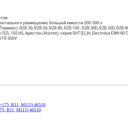
тов.
нтального размещения, большой емкости 200-300 л.
кс): RZB 30, RZB 50, RZB 80, RZB 100 ; RZB 30D, RZB 50D, RZB 80D,
с RZL 150 HS, Аристон (Ariston): серия SHT(EL)H, Electrolux EWH 80 
 GTR 300V.
5, R11, M115) 46510