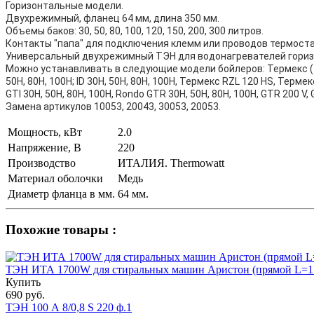
Горизонтальные модели.
Двухрежимный, фланец 64 мм, длина 350 мм.
Объемы баков: 30, 50, 80, 100, 120, 150, 200, 300 литров.
Контакты "папа" для подключения клемм или проводов термоста
Универсальный двухрежимный ТЭН для водонагревателей горизо
Можно устанавливать в следующие модели бойлеров: Термекс (Терме
50H, 80H, 100H; ID 30H, 50H, 80H, 100H, Термекс RZL 120 HS, Термек
GTI 30H, 50H, 80H, 100H, Rondo GTR 30H, 50H, 80H, 100H, GTR 200 V,
Замена артикулов 10053, 20043, 30053, 20053.
Мощность, кВт
2.0
Напряжение, В
220
Производство
ИТАЛИЯ. Thermowatt
Материал оболочки
Медь
Диаметр фланца в мм.
64 мм.
Похожие товары :
ТЭН ИТА 1700W для стиральных машин Аристон (прямой L=17
Купить
690 руб.
ТЭН 100 А 8/0,8 S 220 ф.1