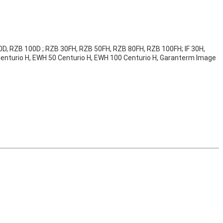
 RZB 100D ; RZB 30FH, RZB 50FH, RZB 80FH, RZB 100FH; IF 30H,
Centurio H, EWH 50 Centurio H, EWH 100 Centurio H, Garanterm Image