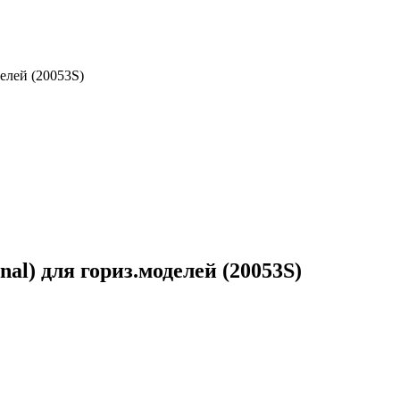
делей (20053S)
nal) для гориз.моделей (20053S)