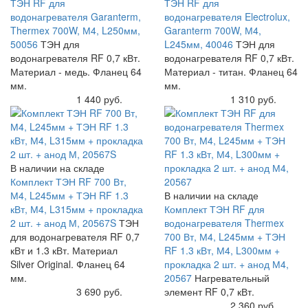
ТЭН RF для
ТЭН RF для
водонагревателя Garanterm,
водонагревателя Electrolux,
Thermex 700W, М4, L250мм,
Garanterm 700W, М4,
50056
ТЭН для
L245мм, 40046
ТЭН для
водонагревателя RF 0,7 кВт.
водонагревателя RF 0,7 кВт.
Материал - медь. Фланец 64
Материал - титан. Фланец 64
мм.
мм.
Купить
1 440 руб.
Купить
1 310 руб.
В наличии на складе
Комплект ТЭН RF 700 Вт,
М4, L245мм + ТЭН RF 1.3
В наличии на складе
кВт, М4, L315мм + прокладка
Комплект ТЭН RF для
2 шт. + анод М, 20567S
ТЭН
водонагревателя Thermex
для водонагревателя RF 0,7
700 Вт, М4, L245мм + ТЭН
кВт и 1.3 кВт. Материал
RF 1.3 кВт, М4, L300мм +
Silver Original. Фланец 64
прокладка 2 шт. + анод М4,
мм.
20567
Нагревательный
Купить
3 690 руб.
элемент RF 0,7 кВт.
Купить
2 360 руб.