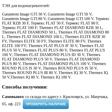
ТЭН для водонагревателей:
Garanterm Image GTI 30 V, Garanterm Image GTI 50 V,
Garanterm Image GTI 80 V, Garanterm Image GTI 100 V. Термекс
FLAT RZB 30 F, Термекс FLAT 50 F, Термекс FLAT 80 F,
Термекс FLAT 100 F; Thermex FLAT DIAMOND RZB 30 L,
Thermex FLAT DIAMOND 50 L, Thermex FLAT DIAMOND 80
L, Thermex FLAT DIAMOND 100 L; Thermex ELITE RZB 30
FV, Thermex ELITE 50 FV, Thermex ELITE 80 FV, Thermex
ELITE 100 FV; Thermex FLAT PLUS IF 30 V, Thermex FLAT
PLUS 50 V, Thermex FLAT PLUS 80 V, Thermex FLAT PLUS
100 V; Thermex FLAT DIAMOND PLUS ID 30 V, Thermex
FLAT DIAMOND PLUS 50 V, Thermex FLAT DIAMOND
PLUS 80 V, Thermex FLAT DIAMOND PLUS 100 V, Thermex
ROUND PLUS IS 30 V, Thermex ROUND PLUS IS 50 V,
Thermex ROUND PLUS IR 80 V, Thermex IQ 30 V, Thermex IQ
50 V,Thermex IQ 80 V, Thermex IQ 100 V.
Способы получения:
Самовывоз:
cо склада по адресу г. Красноярск, ул. Маерчака,
65, оф. 223 ​
ПРОВЕРИТЬ НАЛИЧИЕ