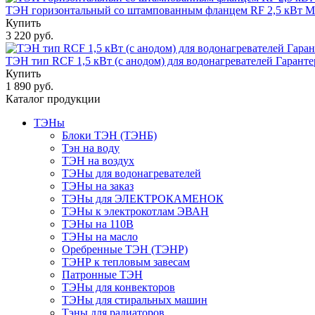
ТЭН горизонтальный со штампованным фланцем RF 2,5 кВт M
Купить
3 220 руб.
ТЭН тип RCF 1,5 кВт (с анодом) для водонагревателей Гаранте
Купить
1 890 руб.
Каталог продукции
ТЭНы
Блоки ТЭН (ТЭНБ)
Тэн на воду
ТЭН на воздух
ТЭНы для водонагревателей
ТЭНы на заказ
ТЭНы для ЭЛЕКТРОКАМЕНОК
ТЭНы к электрокотлам ЭВАН
ТЭНы на 110В
ТЭНы на масло
Оребренные ТЭН (ТЭНР)
ТЭНР к тепловым завесам
Патронные ТЭН
ТЭНы для конвекторов
ТЭНы для стиральных машин
Тэны для радиаторов