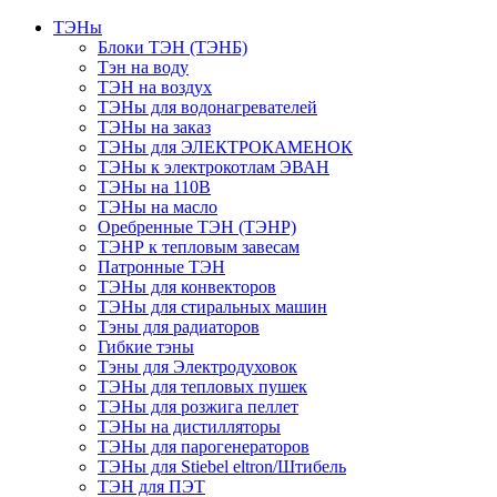
ТЭНы
Блоки ТЭН (ТЭНБ)
Тэн на воду
ТЭН на воздух
ТЭНы для водонагревателей
ТЭНы на заказ
ТЭНы для ЭЛЕКТРОКАМЕНОК
ТЭНы к электрокотлам ЭВАН
ТЭНы на 110В
ТЭНы на масло
Оребренные ТЭН (ТЭНР)
ТЭНР к тепловым завесам
Патронные ТЭН
ТЭНы для конвекторов
ТЭНы для стиральных машин
Тэны для радиаторов
Гибкие тэны
Тэны для Электродуховок
ТЭНы для тепловых пушек
ТЭНы для розжига пеллет
ТЭНы на дистилляторы
ТЭНы для парогенераторов
ТЭНы для Stiebel eltron/Штибель
ТЭН для ПЭТ