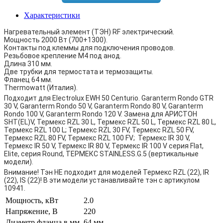
Характеристики
Нагревательный элемент (ТЭН) RF электрический.
Мощность 2000 Вт (700+1300).
Контакты под клеммы для подключения проводов.
Резьбовое крепление M4 под анод.
Длина 310 мм.
Две трубки для термостата и термозащиты.
Фланец 64 мм.
Thermowatt (Италия).
Подходит для Electrolux EWH 50 Centurio. Garanterm Rondo GTR
30 V, Garanterm Rondo 50 V, Garanterm Rondo 80 V, Garanterm
Rondo 100 V, Garanterm Rondo 120 V. Замена для АРИСТОН
SHT(EL)V, Термекс RZL 30 L, Термекс RZL 50 L, Термекс RZL 80 L,
Термекс RZL 100 L; Термекс RZL 30 FV, Термекс RZL 50 FV,
Термекс RZL 80 FV, Термекс RZL 100 FV; Термекс IR 30 V,
Термекс IR 50 V, Термекс IR 80 V, Термекс IR 100 V серия Flat,
Elite, серия Round, ТЕРМЕКС STAINLESS.G.5 (вертикальные
модели).
Внимание! Тэн НЕ подходит для моделей Термекс RZL (22), IR
(22), IS (22)! В эти модели устанавливайте тэн с артикулом
10941.
Мощность, кВт
2.0
Напряжение, В
220
Диаметр фланца в мм.
64 мм.