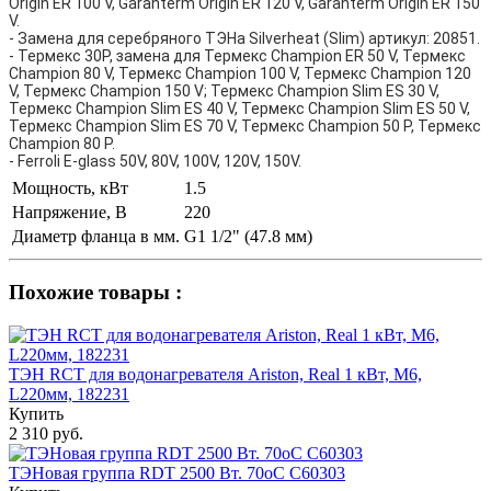
Origin ER 100 V, Garanterm Origin ER 120 V, Garanterm Origin ER 150
V.
- Замена для серебряного ТЭНа Silverheat (Slim) артикул: 20851.
- Термекс 30P, замена для Термекс Champion ER 50 V, Термекс
Champion 80 V, Термекс Champion 100 V, Термекс Champion 120
V, Термекс Champion 150 V; Термекс Champion Slim ES 30 V,
Термекс Champion Slim ES 40 V, Термекс Champion Slim ES 50 V,
Термекс Champion Slim ES 70 V, Термекс Champion 50 P, Термекс
Champion 80 P.
- Ferroli E-glass 50V, 80V, 100V, 120V, 150V.
Мощность, кВт
1.5
Напряжение, В
220
Диаметр фланца в мм.
G1 1/2" (47.8 мм)
Похожие товары :
ТЭН RCT для водонагревателя Ariston, Real 1 кВт, М6,
L220мм, 182231
Купить
2 310 руб.
ТЭНовая группа RDT 2500 Вт. 70oС C60303