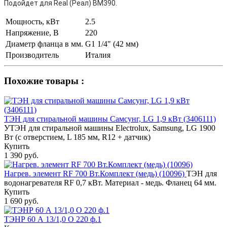
Подойдет для Real (Реал) ВМ390.
Мощность, кВт
2.5
Напряжение, В
220
Диаметр фланца в мм.
G1 1/4" (42 мм)
Производитель
Италия
Похожие товары :
ТЭН для стиральной машины Самсунг, LG 1,9 кВт (3406111)
УТЭН для стиральной машины Electrolux, Samsung, LG 1900
Вт (с отверстием, L 185 мм, R12 + датчик)
Купить
1 390 руб.
Нагрев. элемент RF 700 Вт.Комплект (медь) (10096)
ТЭН для
водонагревателя RF 0,7 кВт. Материал - медь. Фланец 64 мм.
Купить
1 690 руб.
ТЭНР 60 А 13/1,0 О 220 ф.1