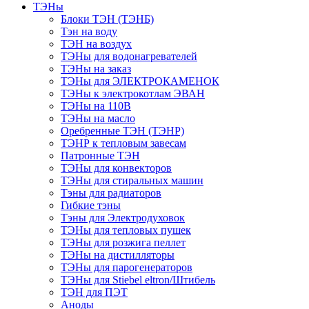
ТЭНы
Блоки ТЭН (ТЭНБ)
Тэн на воду
ТЭН на воздух
ТЭНы для водонагревателей
ТЭНы на заказ
ТЭНы для ЭЛЕКТРОКАМЕНОК
ТЭНы к электрокотлам ЭВАН
ТЭНы на 110В
ТЭНы на масло
Оребренные ТЭН (ТЭНР)
ТЭНР к тепловым завесам
Патронные ТЭН
ТЭНы для конвекторов
ТЭНы для стиральных машин
Тэны для радиаторов
Гибкие тэны
Тэны для Электродуховок
ТЭНы для тепловых пушек
ТЭНы для розжига пеллет
ТЭНы на дистилляторы
ТЭНы для парогенераторов
ТЭНы для Stiebel eltron/Штибель
ТЭН для ПЭТ
Аноды