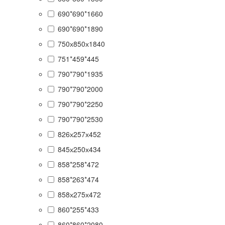
690*690*1660
690*690*1890
750х850х1840
751*459*445
790*790*1935
790*790*2000
790*790*2250
790*790*2530
826х257х452
845х250х434
858*258*472
858*263*474
858х275х472
860*255*433
860*860*2080