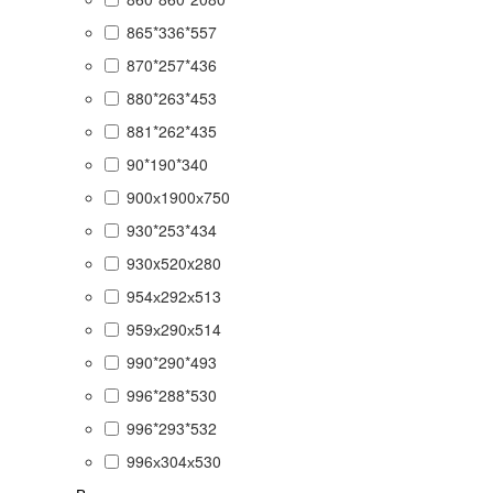
865*336*557
870*257*436
880*263*453
881*262*435
90*190*340
900х1900х750
930*253*434
930x520x280
954х292х513
959х290х514
990*290*493
996*288*530
996*293*532
996х304х530