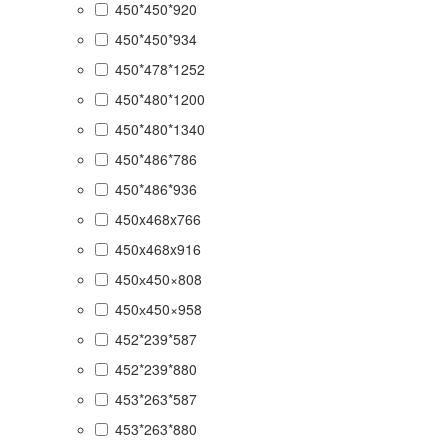
450*450*920
450*450*934
450*478*1252
450*480*1200
450*480*1340
450*486*786
450*486*936
450x468x766
450x468x916
450х450×808
450х450×958
452*239*587
452*239*880
453*263*587
453*263*880