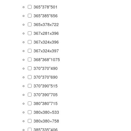
365*378*501
365*385*656
365х378х722
367х281х396
367х324х396
367х324х397
368*368*1075
370*370*490
370*370*690
370*390*515
370*390*705
380*380*715
380х380×533
380х380×758
385*335*406