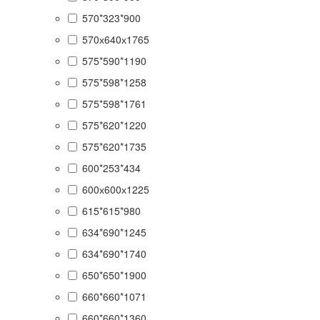
570*323*900
570х640х1765
575*590*1190
575*598*1258
575*598*1761
575*620*1220
575*620*1735
600*253*434
600х600х1225
615*615*980
634*690*1245
634*690*1740
650*650*1900
660*660*1071
660*660*1360