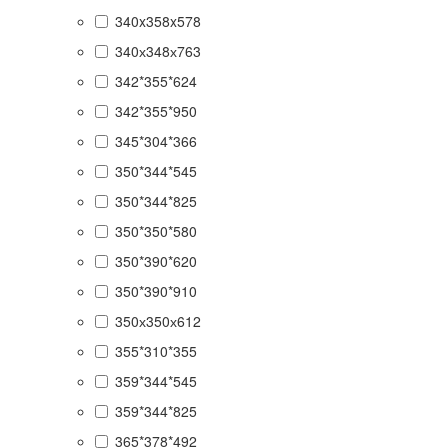
340x358x578
340х348х763
342*355*624
342*355*950
345*304*366
350*344*545
350*344*825
350*350*580
350*390*620
350*390*910
350х350х612
355*310*355
359*344*545
359*344*825
365*378*492