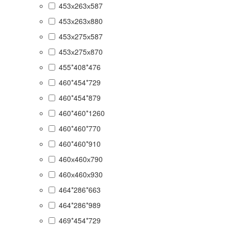
453х263х587
453х263х880
453х275х587
453х275х870
455*408*476
460*454*729
460*454*879
460*460*1260
460*460*770
460*460*910
460х460х790
460х460х930
464*286*663
464*286*989
469*454*729