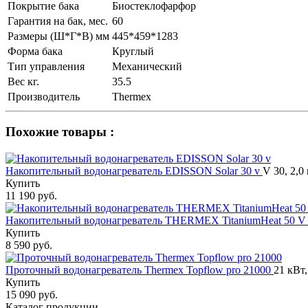
Покрытие бака
Биостеклофарфор
Гарантия на бак, мес.
60
Размеры (Ш*Г*В) мм
445*459*1283
Форма бака
Круглый
Тип управления
Механический
Вес кг.
35.5
Производитель
Thermex
Похожие товары :
Накопительный водонагреватель EDISSON Solar 30 v
V 30, 2,0
Купить
11 190 руб.
Накопительный водонагреватель THERMEX TitaniumHeat 50 V
Купить
8 590 руб.
Проточный водонагреватель Thermex Topflow pro 21000
21 кВт
Купить
15 090 руб.
Каталог продукции