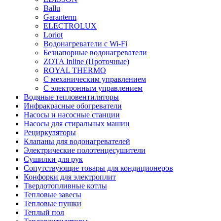
Ballu
Garanterm
ELECTROLUX
Loriot
Водонагреватели с Wi-Fi
Безнапорные водонагреватели
ZOTA Inline (Проточные)
ROYAL THERMO
С механическим управлением
С электронным управлением
Водяные тепловентиляторы
Инфракрасные обогреватели
Насосы и насосные станции
Насосы для стиральных машин
Рециркуляторы
Клапаны для водонагревателей
Электрические полотенцесушители
Сушилки для рук
Сопутствующие товары для кондиционеров
Конфорки для электроплит
Твердотопливные котлы
Тепловые завесы
Тепловые пушки
Теплый пол