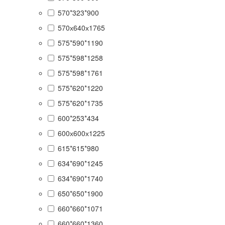
570*323*900
570х640х1765
575*590*1190
575*598*1258
575*598*1761
575*620*1220
575*620*1735
600*253*434
600х600х1225
615*615*980
634*690*1245
634*690*1740
650*650*1900
660*660*1071
660*660*1360