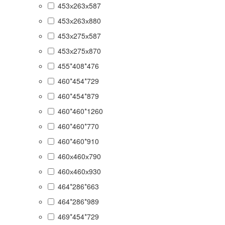
453х263х587
453х263х880
453х275х587
453х275х870
455*408*476
460*454*729
460*454*879
460*460*1260
460*460*770
460*460*910
460х460х790
460х460х930
464*286*663
464*286*989
469*454*729