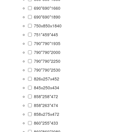
690*690*1660
690*690*1890
750х850х1840
751*459*445
790*790*1935
790*790*2000
790*790*2250
790*790*2530
826х257х452
845х250х434
858*258*472
858*263*474
858х275х472
860*255*433
860*860*2080