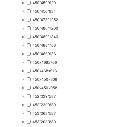
450*450*920
450*450*934
450*478*1252
450*480*1200
450*480*1340
450*486*786
450*486*936
450x468x766
450x468x916
450х450×808
450х450×958
452*239*587
452*239*880
453*263*587
453*263*880