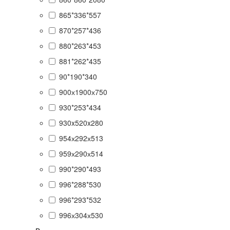
865*336*557
870*257*436
880*263*453
881*262*435
90*190*340
900х1900х750
930*253*434
930x520x280
954х292х513
959х290х514
990*290*493
996*288*530
996*293*532
996х304х530