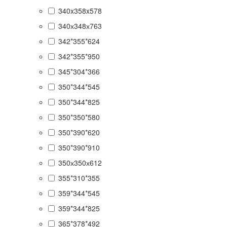
340x358x578
340х348х763
342*355*624
342*355*950
345*304*366
350*344*545
350*344*825
350*350*580
350*390*620
350*390*910
350х350х612
355*310*355
359*344*545
359*344*825
365*378*492