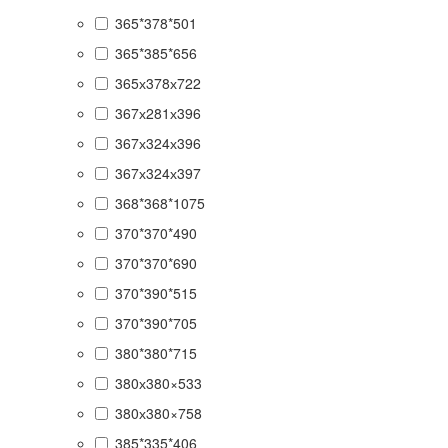
365*378*501
365*385*656
365х378х722
367х281х396
367х324х396
367х324х397
368*368*1075
370*370*490
370*370*690
370*390*515
370*390*705
380*380*715
380х380×533
380х380×758
385*335*406