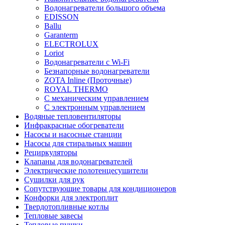
Водонагреватели большого объема
EDISSON
Ballu
Garanterm
ELECTROLUX
Loriot
Водонагреватели с Wi-Fi
Безнапорные водонагреватели
ZOTA Inline (Проточные)
ROYAL THERMO
С механическим управлением
С электронным управлением
Водяные тепловентиляторы
Инфракрасные обогреватели
Насосы и насосные станции
Насосы для стиральных машин
Рециркуляторы
Клапаны для водонагревателей
Электрические полотенцесушители
Сушилки для рук
Сопутствующие товары для кондиционеров
Конфорки для электроплит
Твердотопливные котлы
Тепловые завесы
Тепловые пушки