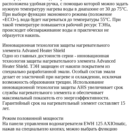
расположена удобная ручка, с помощью которой можно задать
нужную температуру нагрева воды в диапазоне от 30 до 75°С.
При выборе функции экономного режима (положение
«ЕCO»), вода будет нагреваться до температуры 55°С. При
такой температуре повышается рабочий ресурс ТЭНа,
происходит обеззараживание воды и практически не
образуется накипь.
Инновационная технология защиты нагревательного
элемента Advaned Heater Shield
Одно из главных достоинств серии - инновационная
технология защиты нагревательного элемента Advanced
Heater Shield. ТЭН защищен от накипи покрытием из
специально разработанной эмали. Особый состав эмали
делает ее эластичной при нагреве и охлаждении, исключая
возможность образования трещин. Использование
инновационной технологии защиты AHS увеличивает срок
службы нагревательного элемента и обеспечивает
максимальный показатель его энергоэффективности.
Гарантийный срок на нагревательный элемент составляет 15
лет.
Режим половинной мощности
На панели управления водонагревателя EWH 125 AXIOmatic,
нажав на специальную кнопку, можно выбрать функцию