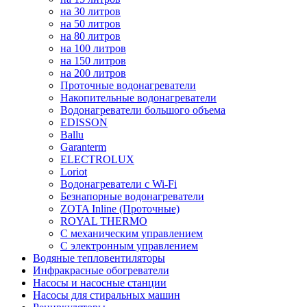
на 30 литров
на 50 литров
на 80 литров
на 100 литров
на 150 литров
на 200 литров
Проточные водонагреватели
Накопительные водонагреватели
Водонагреватели большого объема
EDISSON
Ballu
Garanterm
ELECTROLUX
Loriot
Водонагреватели с Wi-Fi
Безнапорные водонагреватели
ZOTA Inline (Проточные)
ROYAL THERMO
С механическим управлением
С электронным управлением
Водяные тепловентиляторы
Инфракрасные обогреватели
Насосы и насосные станции
Насосы для стиральных машин