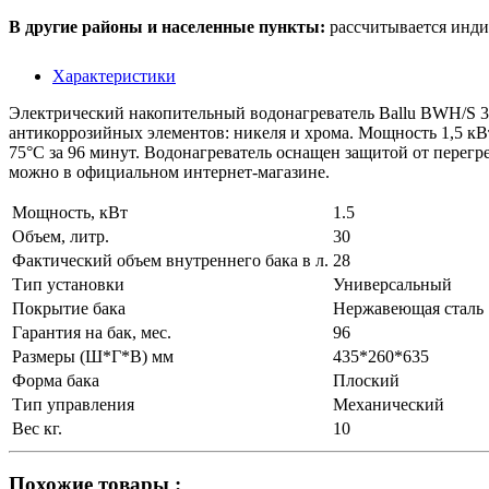
В другие районы и населенные пункты:
рассчитывается инди
Характеристики
Электрический накопительный водонагреватель Ballu BWH/S 3
антикоррозийных элементов: никеля и хрома. Мощность 1,5 кВт
75°С за 96 минут. Водонагреватель оснащен защитой от перег
можно в официальном интернет-магазине.
Мощность, кВт
1.5
Объем, литр.
30
Фактический объем внутреннего бака в л.
28
Тип установки
Универсальный
Покрытие бака
Нержавеющая сталь
Гарантия на бак, мес.
96
Размеры (Ш*Г*В) мм
435*260*635
Форма бака
Плоский
Тип управления
Механический
Вес кг.
10
Похожие товары :