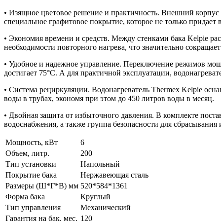
• Изящное цветовое решение и практичность. Внешний корпус мо
специальное графитовое покрытие, которое не только придает
• Экономия времени и средств. Между стенками бака Kelpie ра
необходимости повторного нагрева, что значительно сокращает
• Удобное и надежное управление. Переключение режимов мощн
достигает 75°С. А для практичной эксплуатации, водонагреват
• Система рециркуляции. Водонагреватель Thermex Kelpie осн
воды в трубах, экономя при этом до 450 литров воды в месяц.
• Двойная защита от избыточного давления. В комплекте пост
водоснабжения, а также группа безопасности для сбрасывания 
Мощность, кВт
6
Объем, литр.
200
Тип установки
Напольный
Покрытие бака
Нержавеющая сталь
Размеры (Ш*Г*В) мм
520*584*1361
Форма бака
Круглый
Тип управления
Механический
Гарантия на бак, мес.
120