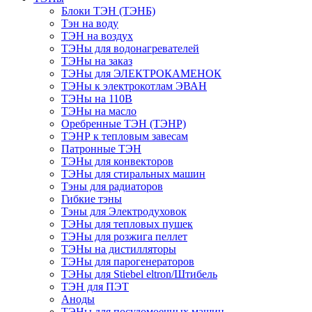
Блоки ТЭН (ТЭНБ)
Тэн на воду
ТЭН на воздух
ТЭНы для водонагревателей
ТЭНы на заказ
ТЭНы для ЭЛЕКТРОКАМЕНОК
ТЭНы к электрокотлам ЭВАН
ТЭНы на 110В
ТЭНы на масло
Оребренные ТЭН (ТЭНР)
ТЭНР к тепловым завесам
Патронные ТЭН
ТЭНы для конвекторов
ТЭНы для стиральных машин
Тэны для радиаторов
Гибкие тэны
Тэны для Электродуховок
ТЭНы для тепловых пушек
ТЭНы для розжига пеллет
ТЭНы на дистилляторы
ТЭНы для парогенераторов
ТЭНы для Stiebel eltron/Штибель
ТЭН для ПЭТ
Аноды
ТЭНы для посудомоечных машин