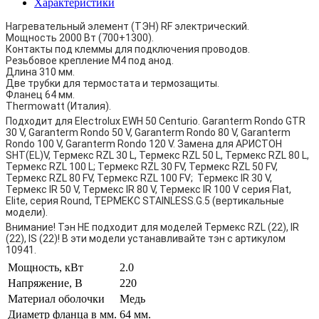
Характеристики
Нагревательный элемент (ТЭН) RF электрический.
Мощность 2000 Вт (700+1300).
Контакты под клеммы для подключения проводов.
Резьбовое крепление M4 под анод.
Длина 310 мм.
Две трубки для термостата и термозащиты.
Фланец 64 мм.
Thermowatt (Италия).
Подходит для Electrolux EWH 50 Centurio. Garanterm Rondo GTR
30 V, Garanterm Rondo 50 V, Garanterm Rondo 80 V, Garanterm
Rondo 100 V, Garanterm Rondo 120 V. Замена для АРИСТОН
SHT(EL)V, Термекс RZL 30 L, Термекс RZL 50 L, Термекс RZL 80 L,
Термекс RZL 100 L; Термекс RZL 30 FV, Термекс RZL 50 FV,
Термекс RZL 80 FV, Термекс RZL 100 FV; Термекс IR 30 V,
Термекс IR 50 V, Термекс IR 80 V, Термекс IR 100 V серия Flat,
Elite, серия Round, ТЕРМЕКС STAINLESS.G.5 (вертикальные
модели).
Внимание! Тэн НЕ подходит для моделей Термекс RZL (22), IR
(22), IS (22)! В эти модели устанавливайте тэн с артикулом
10941.
Мощность, кВт
2.0
Напряжение, В
220
Материал оболочки
Медь
Диаметр фланца в мм.
64 мм.