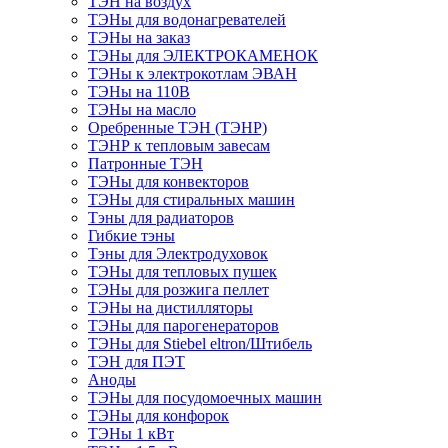
ТЭН на воздух
ТЭНы для водонагревателей
ТЭНы на заказ
ТЭНы для ЭЛЕКТРОКАМЕНОК
ТЭНы к электрокотлам ЭВАН
ТЭНы на 110В
ТЭНы на масло
Оребренные ТЭН (ТЭНР)
ТЭНР к тепловым завесам
Патронные ТЭН
ТЭНы для конвекторов
ТЭНы для стиральных машин
Тэны для радиаторов
Гибкие тэны
Тэны для Электродуховок
ТЭНы для тепловых пушек
ТЭНы для розжига пеллет
ТЭНы на дистилляторы
ТЭНы для парогенераторов
ТЭНы для Stiebel eltron/Штибель
ТЭН для ПЭТ
Аноды
ТЭНы для посудомоечных машин
ТЭНы для конфорок
ТЭНы 1 кВт