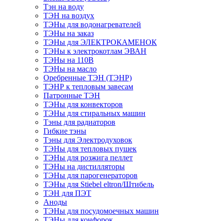
Тэн на воду
ТЭН на воздух
ТЭНы для водонагревателей
ТЭНы на заказ
ТЭНы для ЭЛЕКТРОКАМЕНОК
ТЭНы к электрокотлам ЭВАН
ТЭНы на 110В
ТЭНы на масло
Оребренные ТЭН (ТЭНР)
ТЭНР к тепловым завесам
Патронные ТЭН
ТЭНы для конвекторов
ТЭНы для стиральных машин
Тэны для радиаторов
Гибкие тэны
Тэны для Электродуховок
ТЭНы для тепловых пушек
ТЭНы для розжига пеллет
ТЭНы на дистилляторы
ТЭНы для парогенераторов
ТЭНы для Stiebel eltron/Штибель
ТЭН для ПЭТ
Аноды
ТЭНы для посудомоечных машин
ТЭНы для конфорок