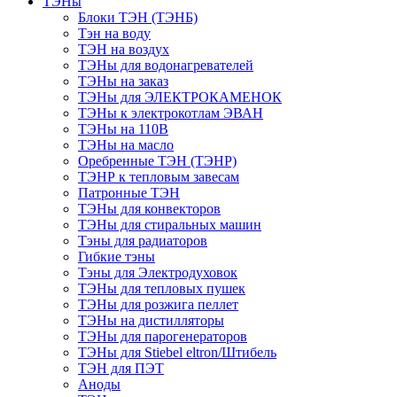
ТЭНы
Блоки ТЭН (ТЭНБ)
Тэн на воду
ТЭН на воздух
ТЭНы для водонагревателей
ТЭНы на заказ
ТЭНы для ЭЛЕКТРОКАМЕНОК
ТЭНы к электрокотлам ЭВАН
ТЭНы на 110В
ТЭНы на масло
Оребренные ТЭН (ТЭНР)
ТЭНР к тепловым завесам
Патронные ТЭН
ТЭНы для конвекторов
ТЭНы для стиральных машин
Тэны для радиаторов
Гибкие тэны
Тэны для Электродуховок
ТЭНы для тепловых пушек
ТЭНы для розжига пеллет
ТЭНы на дистилляторы
ТЭНы для парогенераторов
ТЭНы для Stiebel eltron/Штибель
ТЭН для ПЭТ
Аноды