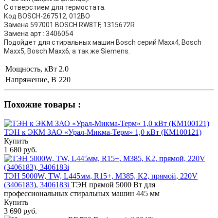
С отверстием для термостата.
Код BOSCH-267512, 012BO
Замена 597001 BOSCH RW8TF, 1315672R
Замена арт.: 3406054
Подойдет для стиральных машин Bosch серий Maxx4, Bosch
Maxx5, Bosch Maxx6, а так же Siemens.
Мощность, кВт
2.0
Напряжение, В
220
Похожие товары :
ТЭН к ЭКМ ЗАО «Урал-Микма-Терм» 1,0 кВт (КМ100121)
Купить
1 680 руб.
ТЭН 5000W, TW, L445мм, R15+, M385, K2, прямой, 220V
(3406183), 3406183i
ТЭН прямой 5000 Вт для
профессиональных стиральных машин 445 мм
Купить
3 690 руб.